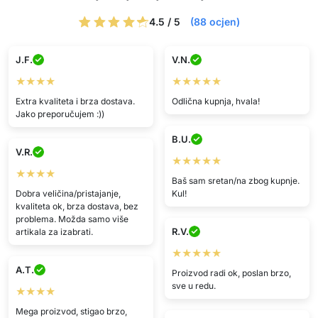
4.5 / 5
(88 ocjen)
J.F.
V.N.
★★★★
★★★★★
Extra kvaliteta i brza dostava.
Odlična kupnja, hvala!
Jako preporučujem :))
B.U.
V.R.
★★★★★
★★★★
Baš sam sretan/na zbog kupnje.
Dobra veličina/pristajanje,
Kul!
kvaliteta ok, brza dostava, bez
problema. Možda samo više
R.V.
artikala za izabrati.
★★★★★
A.T.
Proizvod radi ok, poslan brzo,
sve u redu.
★★★★
Mega proizvod, stigao brzo,