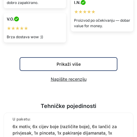
I.N.
dobro zapakirano.
★★★★★
V.O.
Proizvod po očekivanju — dobar
value for money.
★★★★★
Brza dostava wow :))
Prikaži više
Napišite recenziju
Tehničke pojedinosti
U paketu:
6x motiv, 6x cijev boje (različite boje), 6x lančić za
privjesak, 1x pinceta, 1x pakiranje dijamanata, 1x