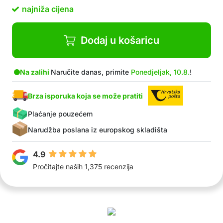
boje), 6x lančić za privjesak, 1x pinceta, 1x
najniža cijena
pakiranje dijamanata, 1x pakiranje obojenih
perli, 1x duža nit
Dodaj u košaricu
Na zalihi
Naručite danas, primite
Ponedjeljak, 10.8.
!
Brza isporuka koja se može pratiti
Plaćanje pouzećem
Narudžba poslana iz europskog skladišta
4.9
Pročitajte naših 1,375 recenzija