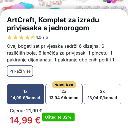
ArtCraft, Komplet za izradu
privjesaka s jednorogom
4.5 / 5
Ovaj bogati set privjesaka sadrži 6 dizajna, 6
različitih boja, 6 lančića za privjesak, 1 pincetu, 1
pakiranje dijamanata, 1 pakiranje obojenih perli i 1
dužu nit!
Prikaži više
Slatki motivi jednoroga
Lako i zabavno za izraditi
Najbolji izbor
Boja se prirodno suši
1x
2x
3x
Pogodno za početnike i iskusne kreatore
14,99
€
/komad
13,94
€
/komad
13,04
€
/komad
Savršen poklon za rođendane, praznike i druge
prigode
Cijena:
21,99
€
Odlična ideja za obiteljsko vrijeme
Uštedite
32%
14,99
€
U paketu: 6x motiv, 6x cijev boje (različite