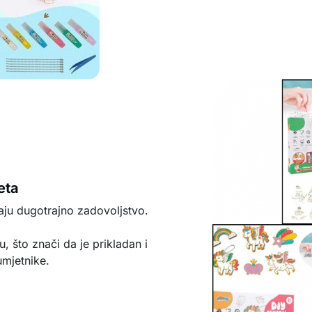
eta
aju dugotrajno zadovoljstvo.
, što znači da je prikladan i
umjetnike.