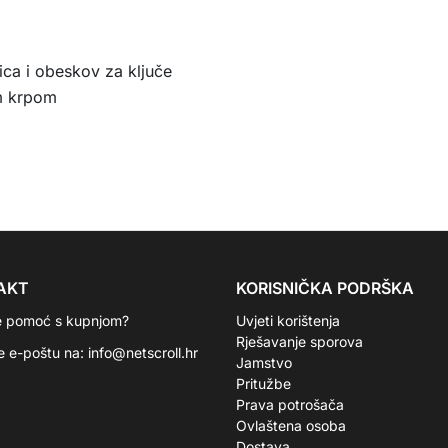
lica i obeskov za ključe
m krpom
AKT
KORISNIČKA PODRŠKA
e pomoć s kupnjom?
Uvjeti korištenja
Rješavanje sporova
te e-poštu na:
info@netscroll.hr
Jamstvo
Pritužbe
Prava potrošača
Ovlaštena osoba
Dostava