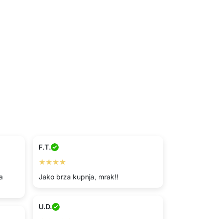
F.T.
★★★★
a
Jako brza kupnja, mrak!!
U.D.