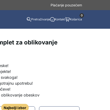
Plaćanje pouzećem
0
Pretraživanje
Kontakt
Košarica
let za oblikovanje
eske!
jekte!
 svakoga!
gotrajnu upotrebu!
učeve!
 oblikovanje obeskov
Najbolji izbor