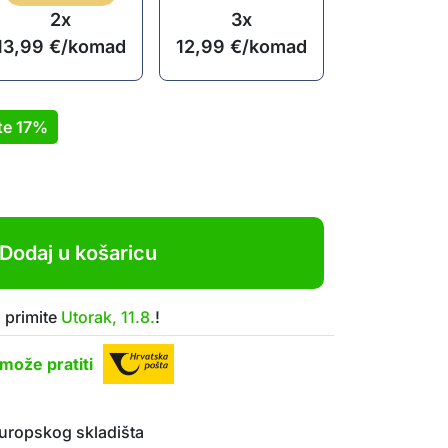
2x
3x
13,99
€
/komad
12,99
€
/komad
te
17%
Dodaj u košaricu
 primite
Utorak, 11.8.
!
može pratiti
uropskog skladišta