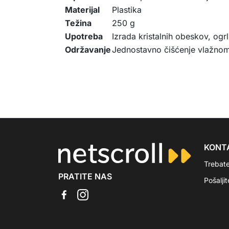
Materijal
Plastika
Težina
250 g
Upotreba
Izrada kristalnih obeskov, ogr
Održavanje
Jednostavno čišćenje vlažno
KONT
Trebat
PRATITE NAS
Pošalji