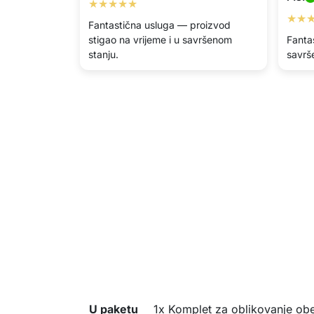
★★★★★
★★
Fantastična usluga — proizvod
stigao na vrijeme i u savršenom
Fantas
stanju.
savrš
U paketu
1x Komplet za oblikovanje ob