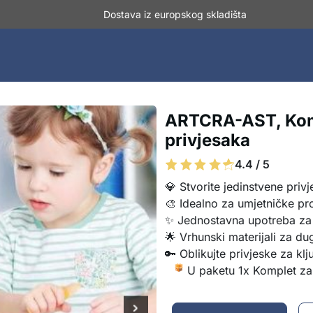
Dostava iz europskog skladišta
ARTCRA-AST, Komp
privjesaka
4.4 / 5
💎 Stvorite jedinstvene privj
🎨 Idealno za umjetničke pro
✨ Jednostavna upotreba za
🌟 Vrhunski materijali za du
🔑 Oblikujte privjeske za klj
U paketu 1x Komplet za