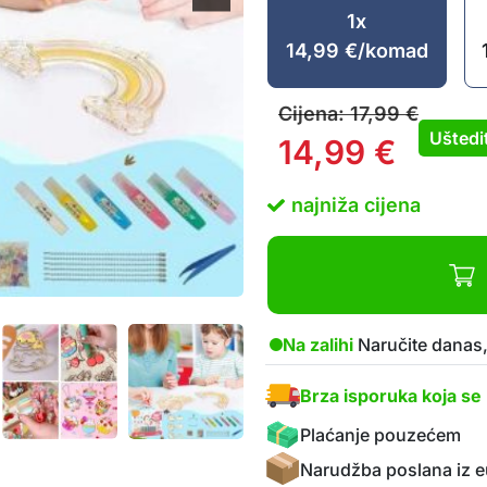
1x
14,99
€
/komad
Cijena:
17,99
€
Uštedi
14,99
€
najniža cijena
Na zalihi
Naručite danas,
Brza isporuka koja se 
Plaćanje pouzećem
Narudžba poslana iz e