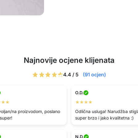
Najnovije ocjene klijenata
4.4 / 5
(91 ocjen)
O.D.
★★★
★★★★
oljan/na proizvodom, poslano
Odlična usluga! Narudžba stigl
 super!
super brzo i jako kvalitetna :)
N.D.