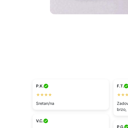
P.K.
F.T.
★★★★
★★
Sretan/na
Zadov
brzo,
V.C.
P.G.