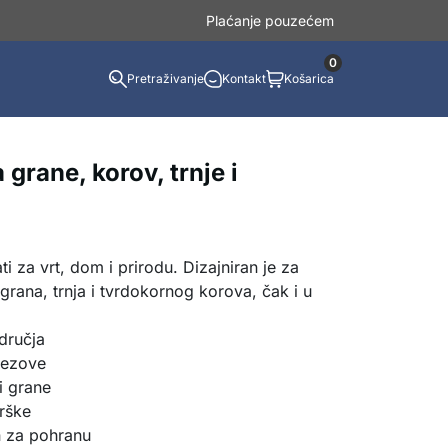
Plaćanje pouzećem
0
Pretraživanje
Kontakt
Košarica
 grane, korov, trnje i
i za vrt, dom i prirodu. Dizajniran je za
 grana, trnja i tvrdokornog korova, čak i u
dručja
 rezove
i grane
drške
n za pohranu