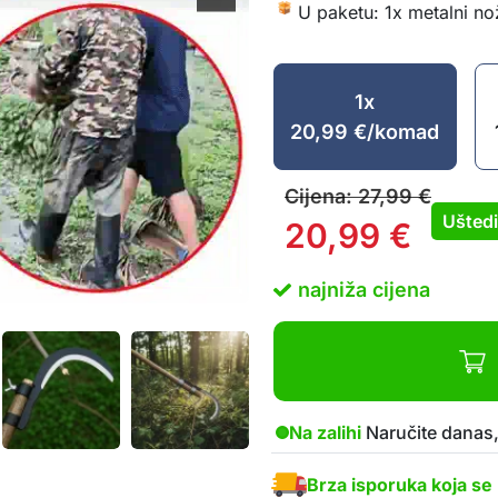
U paketu: 1x metalni no
1x
20,99
€
/komad
Cijena:
27,99
€
Ušted
20,99
€
najniža cijena
Na zalihi
Naručite danas,
Brza isporuka koja se 