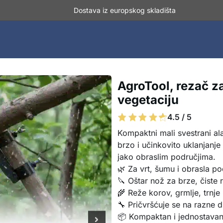
Dostava iz europskog skladišta
AgroTool, rezač za
vegetaciju
4.5 / 5
Kompaktni mali svestrani alat
brzo i učinkovito uklanjanje
jako obraslim područjima.
🌿 Za vrt, šumu i obrasla po
🔪 Oštar nož za brze, čiste
🌾 Reže korov, grmlje, trnje 
🔧 Pričvršćuje se na razne 
📦 Kompaktan i jednostava