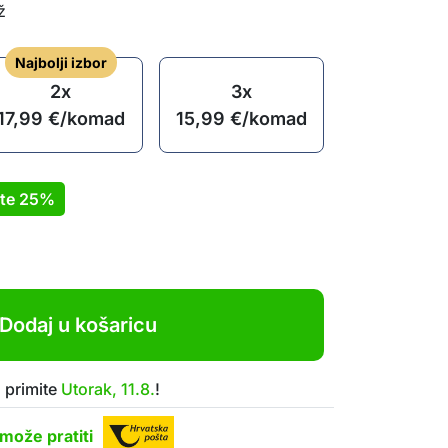
ž
Najbolji izbor
2x
3x
17,99
€
/komad
15,99
€
/komad
ite
25%
Dodaj u košaricu
 primite
Utorak, 11.8.
!
može pratiti