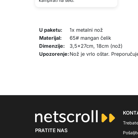
kampirati na selo.
U paketu:
1x metalni nož
Materijal:
65# mangan čelik
Dimenzije:
3,5x27cm, 18cm (nož)
Upozorenje:
Nož je vrlo oštar. Preporučuj
KONT
Trebat
PRATITE NAS
Pošalji