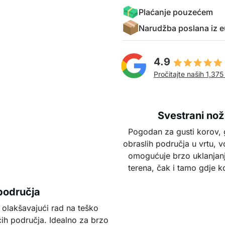
Plaćanje pouzećem
Narudžba poslana iz e
4.9
Pročitajte naših 1,375
Svestrani nož
Pogodan za gusti korov, g
obraslih područja u vrtu, 
omogućuje brzo uklanjanj
terena, čak i tamo gdje ko
 područja
 olakšavajući rad na teško
ih područja. Idealno za brzo