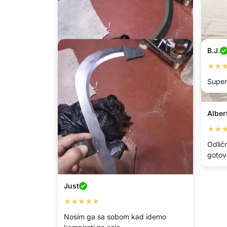
B.J.
★★
Super
Bernard
Alber
★★★★★
★★
Koristim ga za čišćenje staza u šumi.
Odlič
Radi odlično.
gotov
Just
★★★★★
Nosim ga sa sobom kad idemo