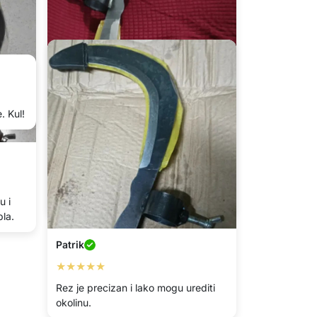
. Kul!
Andrija
★★★★★
u i
Vrlo praktičan alat za vrt.
la.
Patrik
★★★★★
Rez je precizan i lako mogu urediti
okolinu.