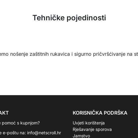
Tehničke pojedinosti
emo nošenje zaštitnih rukavica i sigurno pričvršćivanje na 
AKT
KORISNIČKA PODRŠKA
e pomoć s kupnjom?
Uvjeti korištenja
Rješavanje sporova
te e-poštu na:
info@netscroll.hr
Jamstvo