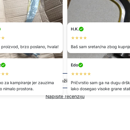
H.K.
★★
★★★★
 proizvod, brzo poslano, hvala!
Baš sam sretan/na zbog kupnje
t
Edo
★★★
★★★★★
Prikaži više
no za kampiranje jer zauzima
Pričvrstio sam ga na dugu dršk
o nimalo prostora.
lako dosegao visoke grane stab
Napišite recenziju