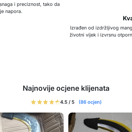
snaga i preciznost, tako da
je napora.
Kva
Izrađen od izdržljivog mang
životni vijek i izvrsnu otpo
Najnovije ocjene klijenata
4.5 / 5
(86 ocjen)