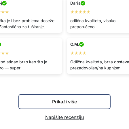
oj
Daria
★★★
★★★★★
ka je i bez problema doseže
odlična kvaliteta, visoko
Fantastična za tuširanje.
preporučeno
O.M.
★★★
★★★★
vod stigao brzo kao što je
Odlična kvaliteta, brza dostava
no — super
prezadovoljan/na kupnjom.
Prikaži više
Napišite recenziju