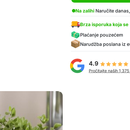
Na zalihi
Naručite danas,
Brza isporuka koja se 
Plaćanje pouzećem
Narudžba poslana iz e
4.9
Pročitajte naših 1,375