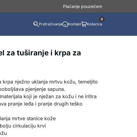
Plaćanje pouzećem
0
Pretraživanje
Kontakt
Košarica
 za tuširanje i krpa za
a krpa nježno uklanja mrtvu kožu, temeljito
e poboljšava pjenjenje sapuna.
aterijala koji je nježan za kožu i ne iritira
va pranje leđa i pranje drugih teško
klanja mrtve stanice kože
olju cirkulaciju krvi
kožu