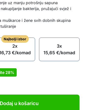
enje uz manju potrošnju sapuna
 nakupljanje bakterija, pružajući svjež i
a muškarce i žene svih dobnih skupina
tuširanje
Najbolji izbor
2x
3x
16,73
€
/komad
15,65
€
/komad
ite
28%
Dodaj u košaricu