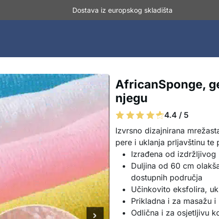
Dostava iz europskog skladišta
AfricanSponge, gel
njegu
4.4 / 5
Izvrsno dizajnirana mrežast
pere i uklanja prljavštinu t
Izrađena od izdržljivog m
Duljina od 60 cm olakša
dostupnih područja
Učinkovito eksfolira, u
Prikladna i za masažu i b
Odlična i za osjetljivu 