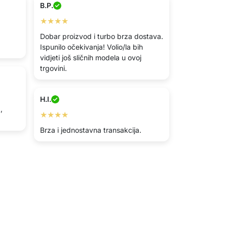
B.P.
★★★★
Dobar proizvod i turbo brza dostava.
Ispunilo očekivanja! Volio/la bih
vidjeti još sličnih modela u ovoj
trgovini.
H.I.
,
★★★★
Brza i jednostavna transakcija.