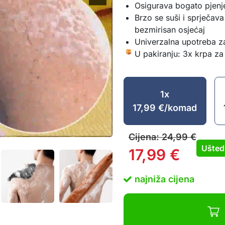
Osigurava bogato pjenj
Brzo se suši i sprječava
bezmirisan osjećaj
Univerzalna upotreba z
U pakiranju: 3x krpa za 
1x
17,99
€
/komad
Cijena:
24,99
€
Ušted
17,99
€
najniža cijena