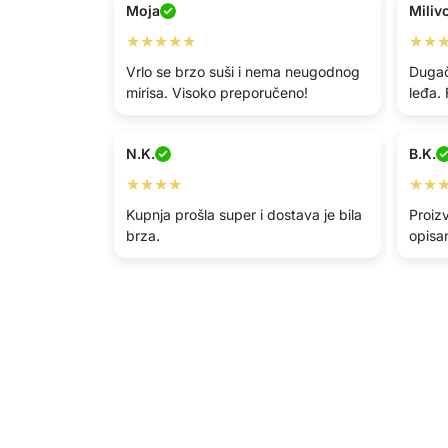
Moja
Miliv
★★★★★
★★
Vrlo se brzo suši i nema neugodnog
Dugač
mirisa. Visoko preporučeno!
leđa. 
N.K.
B.K.
★★★★
★★
Kupnja prošla super i dostava je bila
Proiz
brza.
opisa