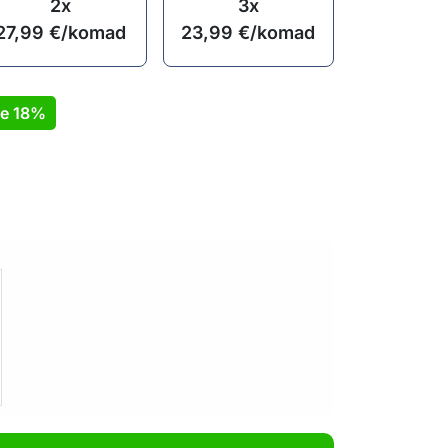
2x
3x
27,99
€
/komad
23,99
€
/komad
te
18%