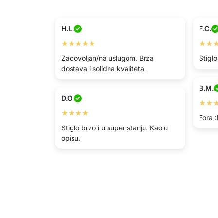
H.L.
F.C.
★★★★★
★★
Zadovoljan/na uslugom. Brza
Stiglo
dostava i solidna kvaliteta.
B.M.
D.O.
★★
★★★★
Fora 
Stiglo brzo i u super stanju. Kao u
opisu.