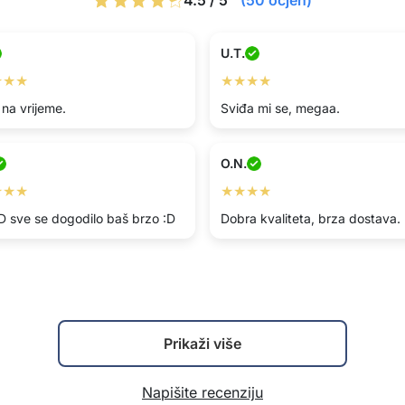
4.5 / 5
(50 ocjen)
U.T.
★★★
★★★★
 na vrijeme.
Sviđa mi se, megaa.
O.N.
★★★
★★★★
:D sve se dogodilo baš brzo :D
Dobra kvaliteta, brza dostava.
Prikaži više
Napišite recenziju