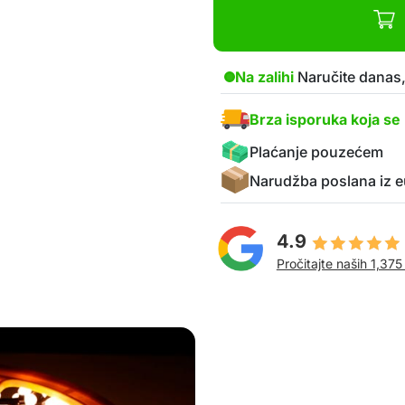
Na zalihi
Naručite danas,
Brza isporuka koja se 
Plaćanje pouzećem
Narudžba poslana iz e
4.9
Pročitajte naših 1,375