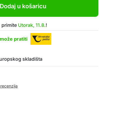
Dodaj u košaricu
 primite
Utorak, 11.8.
!
može pratiti
uropskog skladišta
 recenzija