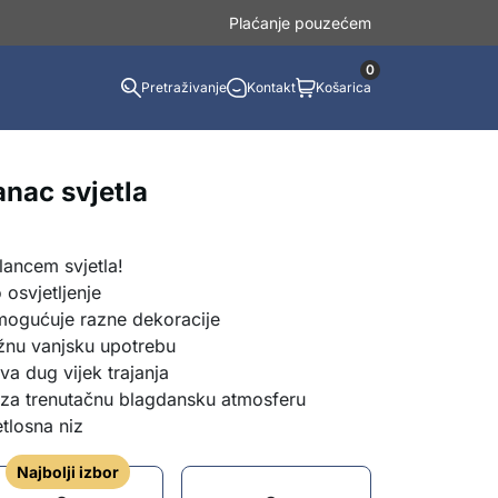
Plaćanje pouzećem
0
Pretraživanje
Kontakt
Košarica
anac svjetla
lancem svjetla!
o osvjetljenje
mogućuje razne dekoracije
žnu vanjsku upotrebu
va dug vijek trajanja
a za trenutačnu blagdansku atmosferu
tlosna niz
Najbolji izbor