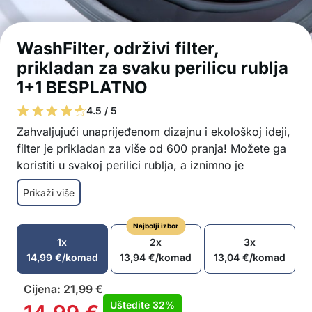
WashFilter, održivi filter,
prikladan za svaku perilicu rublja
1+1 BESPLATNO
4.5 / 5
Zahvaljujući unaprijeđenom dizajnu i ekološkoj ideji,
filter je prikladan za više od 600 pranja! Možete ga
koristiti u svakoj perilici rublja, a iznimno je
jednostavan za korištenje! Jednostavno umetnite
Prikaži više
filter u perilicu rublja. Tijekom pranja uhvatit će svu
prljavštinu, dlake i druge sitne čestice koje se nakon
Najbolji izbor
pranja jednostavno uklanjaju s mrežice.
1x
2x
3x
Filter za perilicu hvata dlake, smeće, dlake,
14,99
€
/komad
13,94
€
/komad
13,04
€
/komad
prljavštinu…
Ne oštećuje odjeću prilikom pranja odjeće
Cijena:
21,99
€
Nadograđeni izdržljivi filtar koji je prikladan za
Uštedite
32%