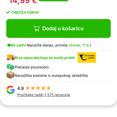
14,99
€
više od 600 pranja
Također skuplja čestice s odjeće
najniža cijena
Nakon pranja, odjeća i perilica su čisti
Fina kvalitetna mrežica iz koje ne izlazi
prljavština
Dodaj u košaricu
Nakon pranja rublja jednostavno ispraznite
mrežicu
Ekološki prihvatljiv izbor
Na zalihi
Naručite danas, primite
Utorak, 11.8.
!
Paket sadrži 1x filter za perilicu rublja + 1x filter
za perilicu rublja GRATIS
Brza isporuka koja se može pratiti
Plaćanje pouzećem
Narudžba poslana iz europskog skladišta
4.9
Pročitajte naših 1,375 recenzija