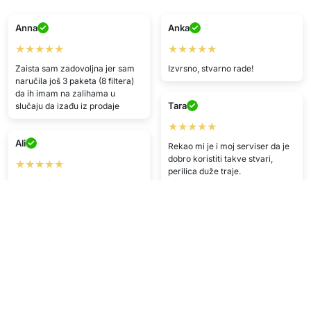
Anna
Anka
★★★★★
★★★★★
Zaista sam zadovoljna jer sam
Izvrsno, stvarno rade!
naručila još 3 paketa (8 filtera)
da ih imam na zalihama u
Tara
slučaju da izađu iz prodaje
★★★★★
Ali
Rekao mi je i moj serviser da je
dobro koristiti takve stvari,
★★★★★
perilica duže traje.
Preporučujem kupnju.
L.U.
B.L.
★★★★
★★★★
S ovim dućanom imam super
Jednostavno i sigurno plaćanje
iskustva! Brza dostava i top
:))
kvaliteta proizvoda.
C.F.
F.V.