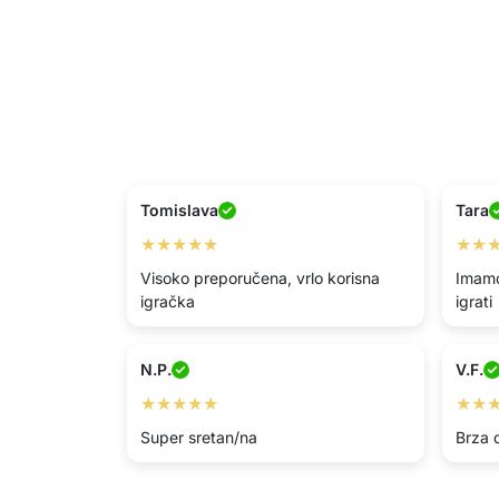
Tomislava
Tara
★★★★★
★★
Visoko preporučena, vrlo korisna
Imamo
igračka
igrati
N.P.
V.F.
★★★★★
★★
Super sretan/na
Brza 