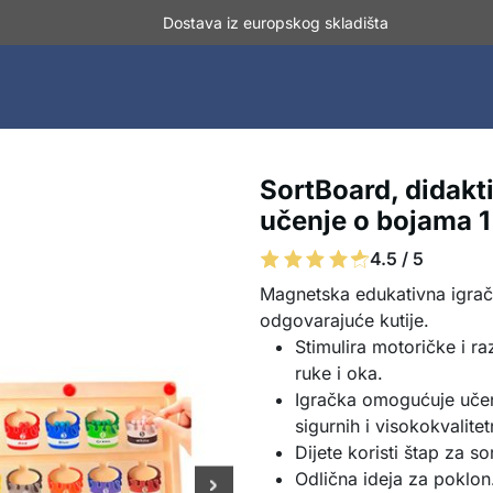
Dostava iz europskog skladišta
SortBoard, didakti
učenje o bojama 
4.5 / 5
Magnetska edukativna igračk
odgovarajuće kutije.
Stimulira motoričke i ra
ruke i oka.
Igračka omogućuje učenj
sigurnih i visokokvalitet
Dijete koristi štap za so
Odlična ideja za poklon