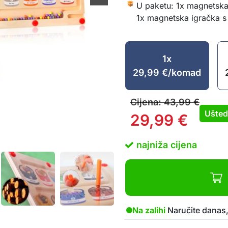
U paketu: 1x magnetska
1x magnetska igračka s
1x
29,99
€
/komad
Cijena:
43,99
€
Ušted
29,99
€
najniža cijena
Na zalihi
Naručite danas,