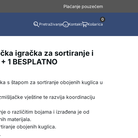
Plaćanje pouzećem
0
Pretraživanje
Kontakt
Košarica
čka igračka za sortiranje i
1 + 1 BESPLATNO
a s štapom za sortiranje obojenih kuglica u
zmišljačke vještine te razvija koordinaciju
e o različitim bojama i izrađena je od
nih materijala.
rtiranje obojenih kuglica.
.