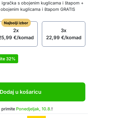
 igračka s obojenim kuglicama i štapom +
 obojenim kuglicama i štapom GRATIS
Najbolji izbor
2x
3x
25,99
€
/komad
22,99
€
/komad
ite
32%
Dodaj u košaricu
 primite
Ponedjeljak, 10.8.
!