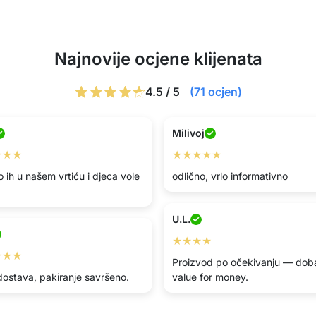
Najnovije ocjene klijenata
4.5 / 5
(71 ocjen)
Milivoj
★★★
★★★★★
 ih u našem vrtiću i djeca vole
odlično, vrlo informativno
U.L.
★★★★
★★★
Proizvod po očekivanju — dob
dostava, pakiranje savršeno.
value for money.