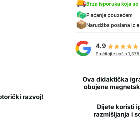
Brza isporuka koja se 
Plaćanje pouzećem
Narudžba poslana iz e
4.9
Pročitajte naših 1,375
Ova didaktička igra
obojene magnetske
torički razvoj!
Dijete koristi 
razmišljanja i s