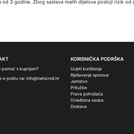
 od 3 godine. Zbog sastava malih dijelova postoji rizik od g
AKT
KORISNIČKA PODRŠKA
e pomoć s kupnjom?
Uvjeti korištenja
Rješavanje sporova
te e-poštu na:
info@netscroll.hr
Jamstvo
Pritužbe
Prava potrošača
Ovlaštena osoba
Dostava