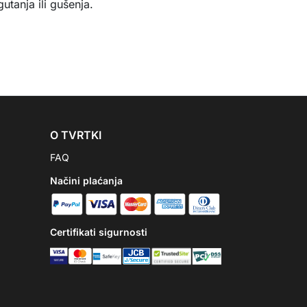
utanja ili gušenja.
O TVRTKI
FAQ
Načini plaćanja
Certifikati sigurnosti