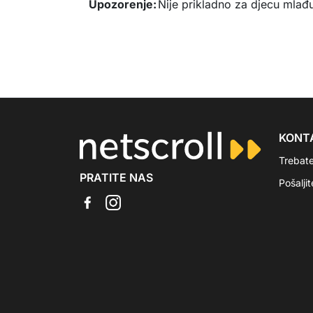
Upozorenje:
Nije prikladno za djecu mlađu
KONT
Trebat
PRATITE NAS
Pošalji