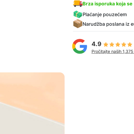
Brza isporuka koja se 
Plaćanje pouzećem
Narudžba poslana iz e
4.9
Pročitajte naših 1,375