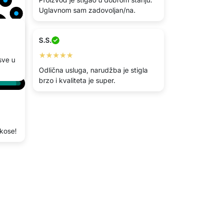
Uglavnom sam zadovoljan/na.
S.S.
★★★★★
sve u
Odlična usluga, narudžba je stigla
brzo i kvaliteta je super.
 kose!