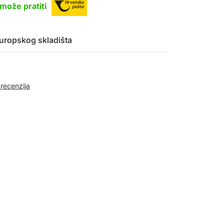
može pratiti
uropskog skladišta
 recenzija