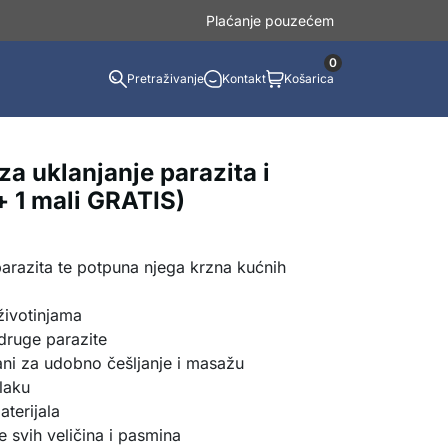
Plaćanje pouzećem
0
Pretraživanje
Kontakt
Košarica
za uklanjanje parazita i
 + 1 mali GRATIS)
parazita te potpuna njega krzna kućnih
životinjama
druge parazite
ani za udobno češljanje i masažu
laku
aterijala
 svih veličina i pasmina