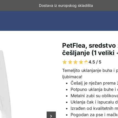
Dostava iz europskog skladišta
PetFlea, sredstvo 
češljanje (1 veliki
4.5 / 5
Temeljito uklanjanje buha i 
ljubimaca!
Češalj je nježan prema 
Potpuno uklanja buhe i 
Metalni zubi su oblikov
Uklanja čak i ispucalu d
Izrađen od kvalitetnih m
Pogodan za pse i mačke