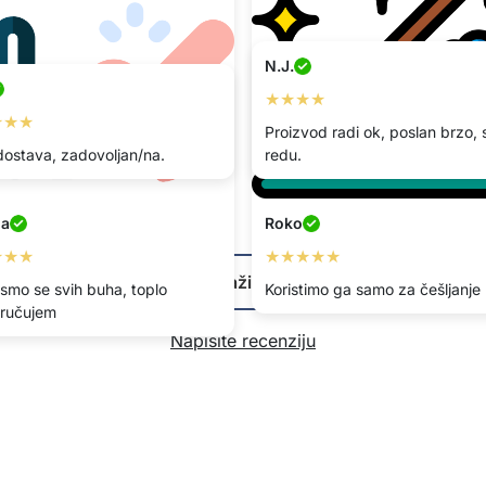
N.J.
★★★★
★★★
Proizvod radi ok, poslan brzo, 
dostava, zadovoljan/na.
redu.
na
Roko
★★★
★★★★★
Prikaži više
li smo se svih buha, toplo
Koristimo ga samo za češljanje
ručujem
Napišite recenziju