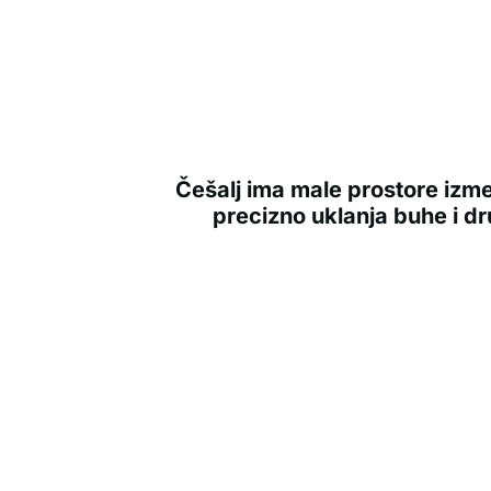
Češalj ima male prostore izme
precizno uklanja buhe i dr