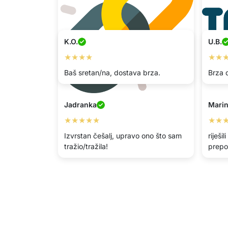
K.O.
U.B.
★★★★
★★
Baš sretan/na, dostava brza.
Brza 
Jadranka
Mari
★★★★★
★★
Izvrstan češalj, upravo ono što sam
riješi
tražio/tražila!
prepo