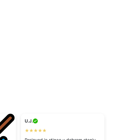
U.J.
★★★★★
Proizvod je stigao u dobrom stanju.