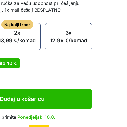
ručka za veću udobnost pri češljanju
alj, 1x mali češalj BESPLATNO
Najbolji izbor
2x
3x
13,99
€
/komad
12,99
€
/komad
ite
40%
Dodaj u košaricu
 primite
Ponedjeljak, 10.8.
!