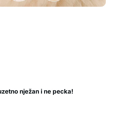
zuzetno nježan i ne pecka!