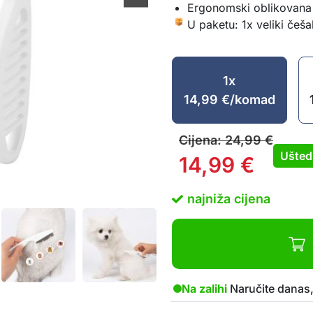
Ergonomski oblikovana 
U paketu: 1x veliki češ
1x
14,99
€
/komad
Cijena:
24,99
€
Ušted
14,99
€
najniža cijena
Na zalihi
Naručite danas,