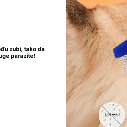
đu zubi, tako da
uge parazite!