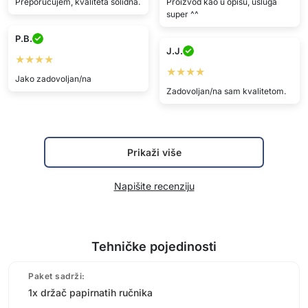
Preporučujem, kvaliteta solidna.
Proizvod kao u opisu, usluga
super ^^
P.B.
J.J.
★★★★
★★★★
Jako zadovoljan/na
Zadovoljan/na sam kvalitetom.
Prikaži više
Napišite recenziju
Tehničke pojedinosti
Paket sadrži:
1x držač papirnatih ručnika