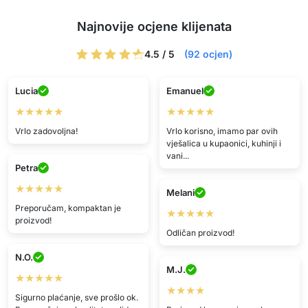
Najnovije ocjene klijenata
4.5 / 5
(92 ocjen)
Lucia
Emanuel
★★★★★
★★★★★
Vrlo zadovoljna!
Vrlo korisno, imamo par ovih
vješalica u kupaonici, kuhinji i
vani...
Petra
★★★★★
Melani
Preporučam, kompaktan je
★★★★★
proizvod!
Odličan proizvod!
N.O.
M.J.
★★★★★
★★★★
Sigurno plaćanje, sve prošlo ok.