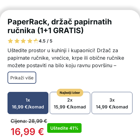
PaperRack, držač papirnatih
ručnika (1+1 GRATIS)
4.5 / 5
Uštedite prostor u kuhinji i kupaonici! Držač za
papirnate ručnike, vrećice, krpe ili obične ručnike
možete postaviti na bilo koju ravnu površinu –
zidove, namještaj ili pločice!
Prikaži više
Držač papirnatih ručnika prikladan je za kuhinju,
kupaonicu, ljetnu kuhinju, blagovaonicu itd.
Najbolji izbor
Savršeno pristaje na sve glatke površine –
1x
2x
3x
keramiku, metal, staklo itd.
16,99
€
/komad
15,99
€
/komad
14,99
€
/komad
Držač ručnika možete zalijepiti na zidove,
kupaonske pločice, namještaj itd.
Cijena:
28,99
€
Set se sastoji od nosača koji se lijepi na glatku
Uštedite
41%
16,99
€
površinu i vješalice