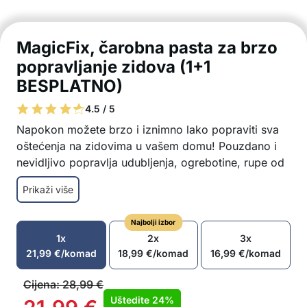
MagicFix, čarobna pasta za brzo
popravljanje zidova (1+1
BESPLATNO)
4.5 / 5
Napokon možete brzo i iznimno lako popraviti sva
oštećenja na zidovima u vašem domu! Pouzdano i
nevidljivo popravlja udubljenja, ogrebotine, rupe od
čavala, ljuštenje zidova, otpalu žbuku i sve ostalo
Prikaži više
što može uništiti vaše prekrasne bijele zidove.
Izvrsna pokrivnost
Najbolji izbor
Jednostavno i brzo
1x
2x
3x
Vodootporno i otporno na plijesan
21,99
€
/komad
18,99
€
/komad
16,99
€
/komad
Izuzetna čvrstoća
U Paketu 1x pasta za popravak zidnih oštećenja
Cijena:
28,99
€
+ 1x GRATIS alat za nanošenje i izravnavanje +
Uštedite
24%