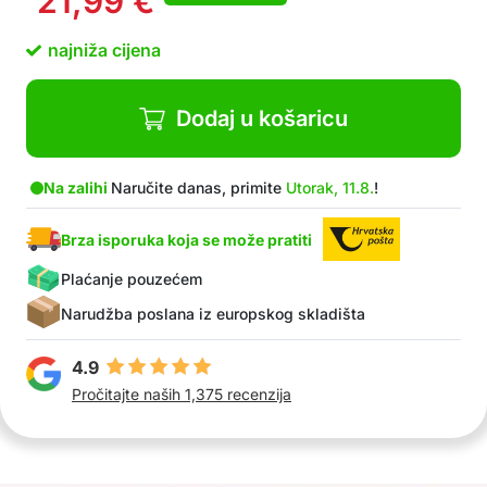
21,99
€
1x pasta za popravak zidnih oštećenja + 1x
GRATIS alat za nanošenje i izravnavanje GRATIS
najniža cijena
Dodaj u košaricu
Na zalihi
Naručite danas, primite
Utorak, 11.8.
!
Brza isporuka koja se može pratiti
Plaćanje pouzećem
Narudžba poslana iz europskog skladišta
4.9
Pročitajte naših 1,375 recenzija