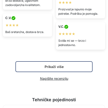
Brza dostava, uglavnom
★★★★
zadovoljan/na kvalitetom.
Proizvod je ispunio moje
potrebe. Podrška je pomogla.
C.V.
★★★★
V.C.
Baš sretan/na, dostava brza.
★★★★★
Sviđa mi se — brzo i
jednostavno.
Prikaži više
Napišite recenziju
Tehničke pojedinosti