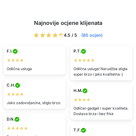
Najnovije ocjene klijenata
4.5 / 5
(85 ocjen)
F.I.
P.T.
★★★★
★★★★★
Odlična usluga
Odlična usluga! Narudžba stigla
super brzo i jako kvalitetna :)
C.H.
H.M.
★★★★
★★★★
Jako zadovoljan/na, stiglo brzo.
Odličan gadget i super kvaliteta.
Dostava brza i bez frke
D.N.
★★★★★
T.F.