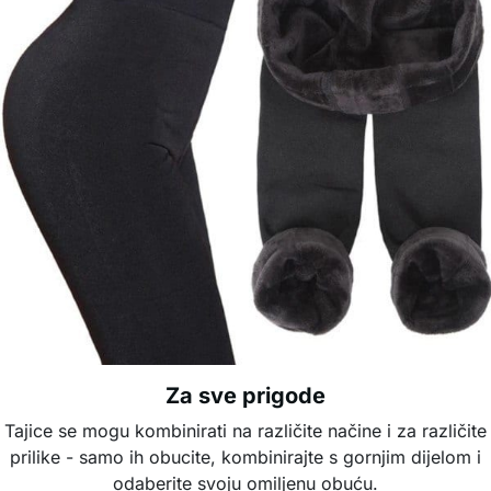
Za sve prigode
Tajice se mogu kombinirati na različite načine i za različite
prilike - samo ih obucite, kombinirajte s gornjim dijelom i
odaberite svoju omiljenu obuću.