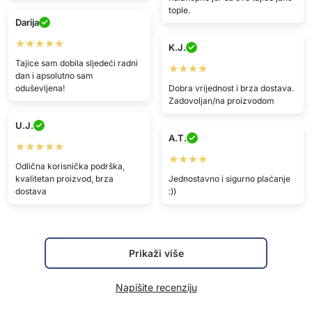
tople.
Darija
★★★★★
K.J.
Tajice sam dobila sljedeći radni
★★★★
dan i apsolutno sam
oduševljena!
Dobra vrijednost i brza dostava.
Zadovoljan/na proizvodom
U.J.
A.T.
★★★★★
★★★★
Odlična korisnička podrška,
kvalitetan proizvod, brza
Jednostavno i sigurno plaćanje
dostava
:))
Prikaži više
Napišite recenziju