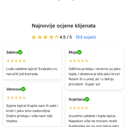
Najnovije ocjene klijenata
4.5 / 5
(53 ocjen)
Sabina
Moja
★★★★★
★★★★★
Ludo udobne tajice! Svakako ću
Odlično pristaju i stvarno su jako
naručiti još komada.
tople. I dostava je bila jako brza!
Nosim ih u ured, ali i u šetnju
prirodom. Super su!
Vanessa
★★★★★
Svjetlana
Sjajne tajice! Kupila sam ih sebi i
★★★★★
kćeri i jako smo zadovoljne.
Dobro pristaju i više nam nije
Izuzetno udobne i tople tajice.
hladno.
Napokon više ne moram nositi
hulahopke jer su ove tajice jako