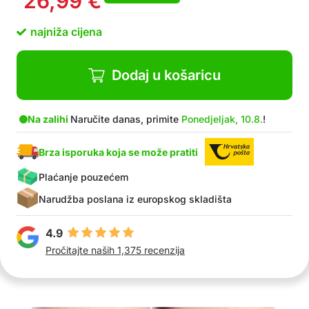
26,99
€
Nema osjećaja zategnutosti
Paket sadrži 1x podstavljene zimske tajice
najniža cijena
Dodaj u košaricu
Na zalihi
Naručite danas, primite
Ponedjeljak, 10.8.
!
Brza isporuka koja se može pratiti
Plaćanje pouzećem
Narudžba poslana iz europskog skladišta
4.9
Pročitajte naših 1,375 recenzija