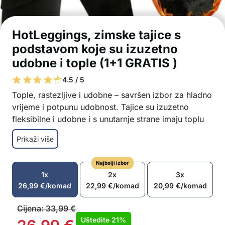
HotLeggings, zimske tajice s
podstavom koje su izuzetno
udobne i tople (1+1 GRATIS )
4.5 / 5
Tople, rastezljive i udobne – savršen izbor za hladno
vrijeme i potpunu udobnost. Tajice su izuzetno
fleksibilne i udobne i s unutarnje strane imaju toplu
podstavu. Univerzalna veličina za sve figure!
Prikaži više
Ugodno tople tajice s podstavom.
Visok struk koji vizualno mršavi građu i izdužuje
Najbolji izbor
noge.
1x
2x
3x
Prekrasno oblikuju vaše noge
26,99
€
/komad
22,99
€
/komad
20,99
€
/komad
Savršeno pristaju tijelu
Univerzalna veličina
Cijena:
33,99
€
Visoka elastičnost, prozračne i udobne
Uštedite
21%