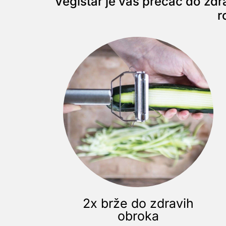
Vegistar je vaš prečac do zdrav
r
2x brže do zdravih
obroka