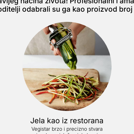
ijeg načina života! Profesionalni i amate
oditelji odabrali su ga kao proizvod broj 
Jela kao iz restorana
Vegistar brzo i precizno stvara