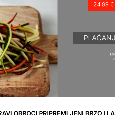
24,99
€
PLAĆANJ
Izb
k
AVI OBROCI PRIPREMLJENI BRZO I L