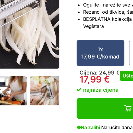
Ogulite i narežite sve
Rezanci od tikvica, ša
BESPLATNA kolekcija z
Vegistara
1x
17,99
€
/komad
Cijena:
24,99
€
Ušte
17,99
€
najniža cijena
Na zalihi
Naručite dana