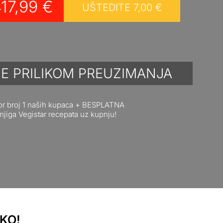
17,99
€
UŠTEDITE
7,00
€
E PRILIKOM PREUZIMANJA
or broj 1 naših kupaca + BESPLATNA
njiga Vegistar recepata uz kupnju!
AKO!