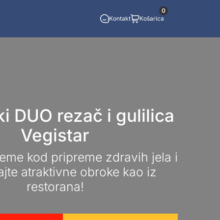
0
Kontakt
Košarica
i DUO rezač i gulilica
Vegistar
jeme kod pripreme zdravih jela i
jte atraktivne obroke kao iz
restorana!