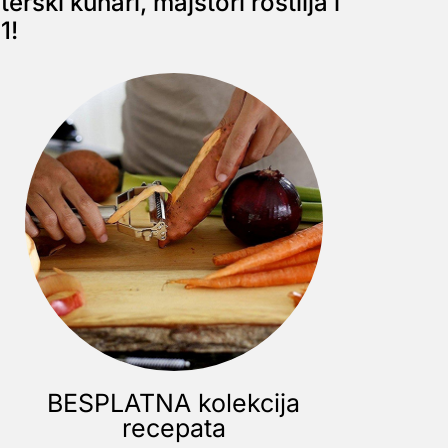
rski kuhari, majstori roštilja i
1!
BESPLATNA kolekcija
recepata