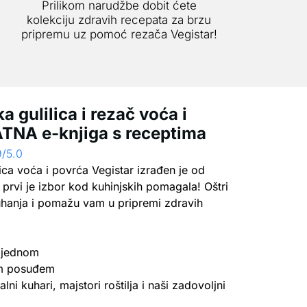
Prilikom narudžbe dobit ćete
kolekciju zdravih recepata za brzu
pripremu uz pomoć rezača Vegistar!
a gulilica i rezač voća i
TNA e-knjiga s receptima
9/5.0
ica voća i povrća Vegistar izrađen je od
prvi je izbor kod kuhinjskih pomagala! Oštri
uhanja i pomažu vam u pripremi zdravih
u jednom
im posuđem
ni kuhari, majstori roštilja i naši zadovoljni