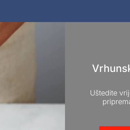
Vrhunsk
Uštedite vri
priprema