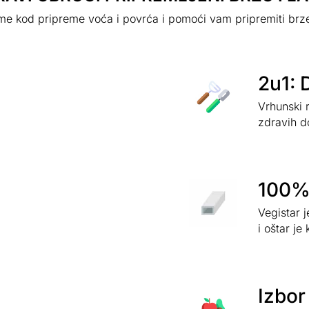
jeme kod pripreme voća i povrća i pomoći vam pripremiti brz
2u1: 
Vrhunski 
zdravih d
100% 
Vegistar 
i oštar je 
Izbor 