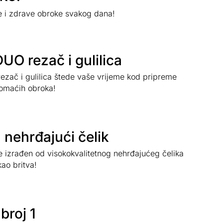
e i zdrave obroke svakog dana!
DUO rezač i gulilica
rezač i gulilica štede vaše vrijeme kod pripreme
omaćih obroka!
nehrđajući čelik
je izrađen od visokokvalitetnog nehrđajućeg čelika
kao britva!
broj 1