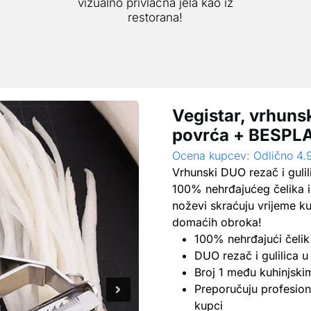
vizualno privlačna jela kao iz
restorana!
Vegistar, vrhunsk
povrća + BESPLA
Ocena kupcev: Odlično 4.
Vrhunski DUO rezač i gulil
100% nehrđajućeg čelika i 
noževi skraćuju vrijeme k
domaćih obroka!
100% nehrđajući čelik
DUO rezač i gulilica 
Broj 1 među kuhinjsk
Preporučuju profesional
kupci