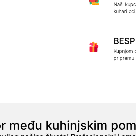
Naši kupci
kuhari oci
BESPL
Kupnjom ć
pripremu 
or među kuhinjskim po