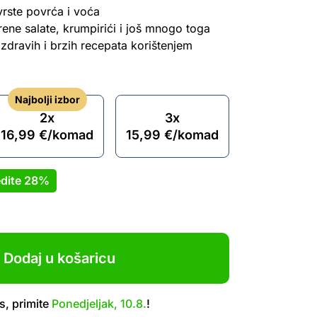
 vrste povrća i voća
rene salate, krumpirići i još mnogo toga
dravih i brzih recepata korištenjem
Najbolji izbor
2x
3x
16,99
€
/komad
15,99
€
/komad
dite
28%
Dodaj u košaricu
s, primite
Ponedjeljak, 10.8.
!