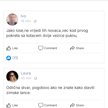
Ivo
18 min
·
Jako lose,ne vrijedi tih novaca,vec kod prvog
pokreta sa kotacem dvije vezice puknu,
Like
Comment
Share
(11)
Laura
45 min
·
Odlična stvar, pogotovo ako ne znate kako staviti
zimske lance.
Like
Comment
Share