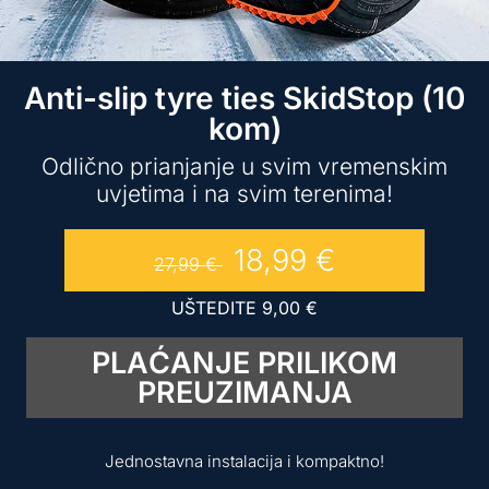
Anti-slip tyre ties SkidStop (10
kom)
Odlično prianjanje u svim vremenskim
uvjetima i na svim terenima!
18,99
€
27,99
€
UŠTEDITE
9,00
€
PLAĆANJE PRILIKOM
PREUZIMANJA
Jednostavna instalacija i kompaktno!