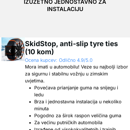
IZUZETNO JEDNOSTAVNO ZA
INSTALACIJU
SkidStop, anti-slip tyre ties
(10 kom)
Ocena kupcev: Odlično 4.9/5.0
Mora imati u automobilu! Veze su najbolji izbor
za sigurnu i stabilnu vožnju u zimskim
uvjetima.
Povećava prianjanje guma na snijegu i
ledu
Brza i jednostavna instalacija u nekoliko
minuta
Pogodno za širok raspon veličina guma
Za većinu putničkih automobila
Izrađene od visokokvalitetnih i trajnih