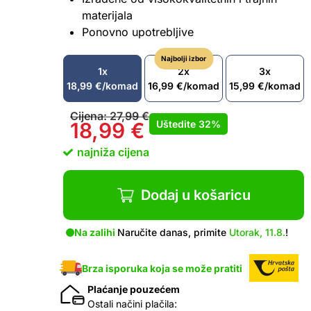
materijala
Ponovno upotrebljive
Najbolji izbor
1x
2x
3x
18,99
€
/komad
16,99
€
/komad
15,99
€
/komad
Cijena:
27,99
€
Uštedite
32%
18,99
€
najniža cijena
Dodaj u košaricu
Na zalihi
Naručite danas, primite
Utorak, 11.8.
!
Brza isporuka koja se može pratiti
Plaćanje pouzećem
Ostali načini plačila: