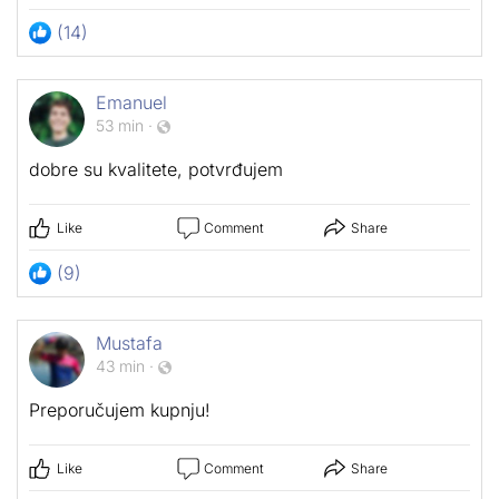
(14)
Emanuel
53 min
·
dobre su kvalitete, potvrđujem
Like
Comment
Share
(9)
Mustafa
43 min
·
Preporučujem kupnju!
Like
Comment
Share