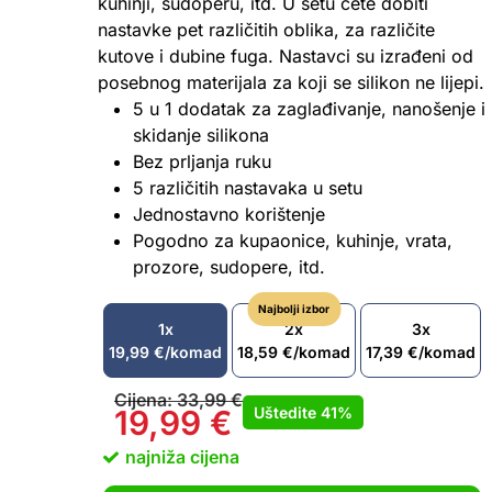
kuhinji, sudoperu, itd. U setu ćete dobiti
nastavke pet različitih oblika, za različite
kutove i dubine fuga. Nastavci su izrađeni od
posebnog materijala za koji se silikon ne lijepi.
5 u 1 dodatak za zaglađivanje, nanošenje i
skidanje silikona
Bez prljanja ruku
5 različitih nastavaka u setu
Jednostavno korištenje
Pogodno za kupaonice, kuhinje, vrata,
prozore, sudopere, itd.
Najbolji izbor
1x
2x
3x
19,99
€
/komad
18,59
€
/komad
17,39
€
/komad
Cijena:
33,99
€
Uštedite
41%
19,99
€
najniža cijena