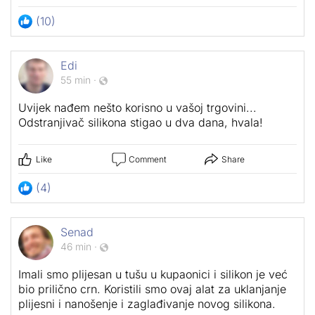
(10)
Edi
55 min
·
Uvijek nađem nešto korisno u vašoj trgovini...
Odstranjivač silikona stigao u dva dana, hvala!
Like
Comment
Share
(4)
Senad
46 min
·
Imali smo plijesan u tušu u kupaonici i silikon je već
bio prilično crn. Koristili smo ovaj alat za uklanjanje
plijesni i nanošenje i zaglađivanje novog silikona.