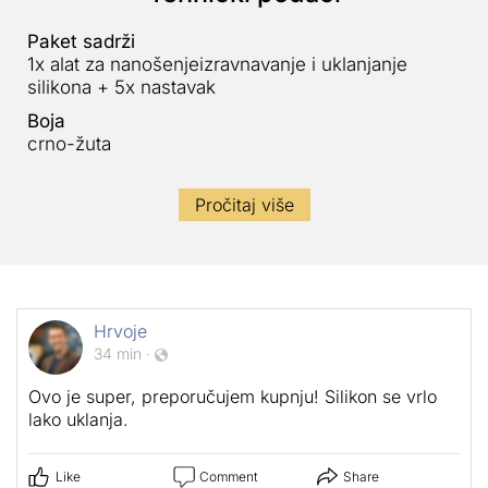
Paket sadrži
1x alat za nanošenje
izravnavanje i uklanjanje
silikona + 5x nastavak
Boja
crno-žuta
Pročitaj više
Hrvoje
34 min
·
Ovo je super, preporučujem kupnju! Silikon se vrlo
lako uklanja.
Like
Comment
Share