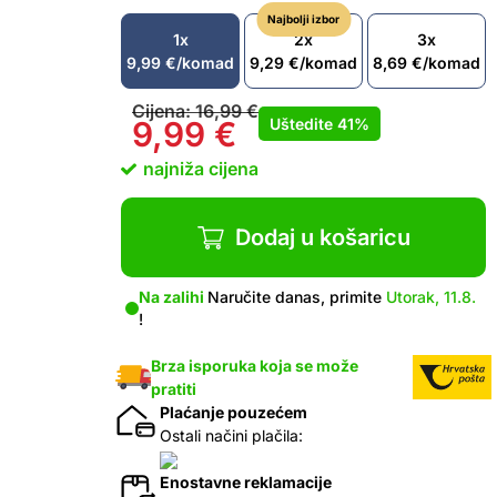
Najbolji izbor
1x
2x
3x
9,99
€
/komad
9,29
€
/komad
8,69
€
/komad
Cijena:
16,99
€
Uštedite
41%
9,99
€
najniža cijena
Dodaj u košaricu
Na zalihi
Naručite danas, primite
Utorak, 11.8.
!
Brza isporuka koja se može
pratiti
Plaćanje pouzećem
Ostali načini plačila:
Enostavne reklamacije