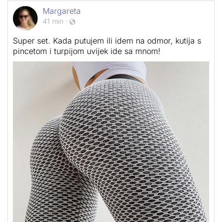
Margareta
41 min
·
Super set. Kada putujem ili idem na odmor, kutija s
pincetom i turpijom uvijek ide sa mnom!