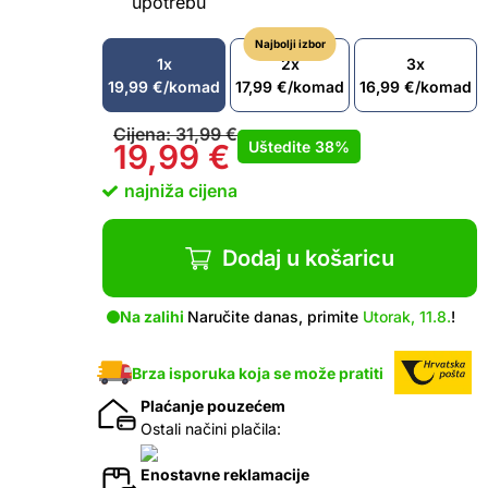
upotrebu
Najbolji izbor
1x
2x
3x
19,99
€
/komad
17,99
€
/komad
16,99
€
/komad
Cijena:
31,99
€
Uštedite
38%
19,99
€
najniža cijena
Dodaj u košaricu
Na zalihi
Naručite danas, primite
Utorak, 11.8.
!
Brza isporuka koja se može pratiti
Plaćanje pouzećem
Ostali načini plačila:
Enostavne reklamacije