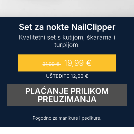
Set za nokte NailClipper
Kvalitetni set s kutijom, škarama i
turpijom!
19,99
€
31,99
€
UŠTEDITE
12,00
€
PLAĆANJE PRILIKOM
PREUZIMANJA
Pogodno za manikure i pedikure.