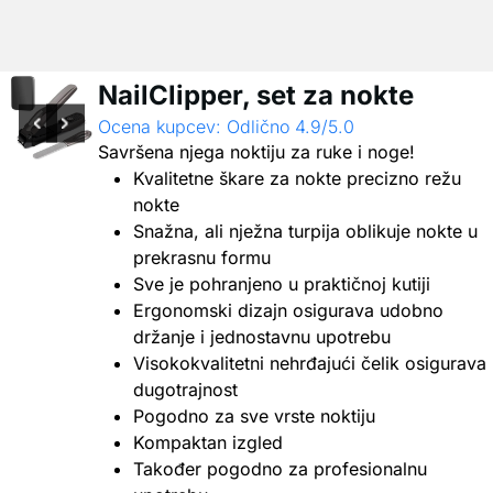
NailClipper, set za nokte
Ocena kupcev: Odlično 4.9/5.0
Savršena njega noktiju za ruke i noge!
Kvalitetne škare za nokte precizno režu
nokte
Snažna, ali nježna turpija oblikuje nokte u
prekrasnu formu
Sve je pohranjeno u praktičnoj kutiji
Ergonomski dizajn osigurava udobno
držanje i jednostavnu upotrebu
Visokokvalitetni nehrđajući čelik osigurava
dugotrajnost
Pogodno za sve vrste noktiju
Kompaktan izgled
Također pogodno za profesionalnu