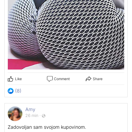
Like
Comment
Share
(8)
Amy
26 min
·
Zadovoljan sam svojom kupovinom.