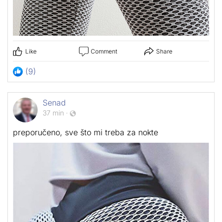
Like
Comment
Share
(9)
Senad
37 min
·
preporučeno, sve što mi treba za nokte