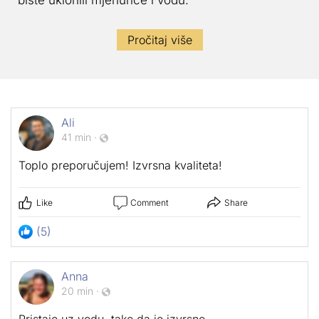
biste uklonili mjehuriće i vodu.
Pročitaj više
Ali
41 min
·
Toplo preporučujem! Izvrsna kvaliteta!
Like
Comment
Share
(5)
Anna
20 min
·