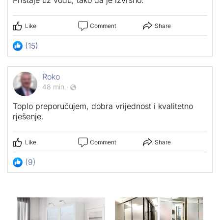
Pristaje uz vodu, tako da je izvrsno.
Like
Comment
Share
(15)
Roko
48 min
·
Toplo preporučujem, dobra vrijednost i kvalitetno
rješenje.
Like
Comment
Share
(9)