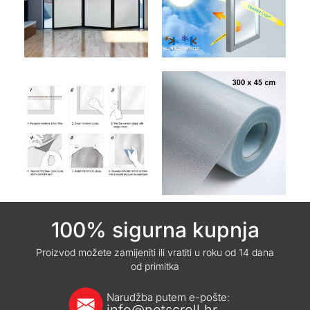
100% sigurna kupnja
Proizvod možete zamijeniti ili vratiti u roku od 14 dana
od primitka
Narudžba putem e-pošte: