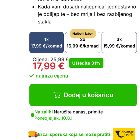
Kada vam dosadi naljepnica, jednostavno
je odlijepite – bez mrlja i bez razbijenog
stakla
Najbolji izbor
1x
2x
3x
17,99
€
/komad
16,99
€
/komad
15,99
€
/komad
Cijena:
25,99
€
Uštedite
31%
17,99
€
najniža cijena
Dodaj u košaricu
Na zalihi
Naručite danas, primite
Ponedjeljak, 10.8.
!
Brza isporuka koja se može pratiti