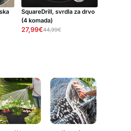
nska
SquareDrill, svrdla za drvo
(4 komada)
27,99
€
44,99
€