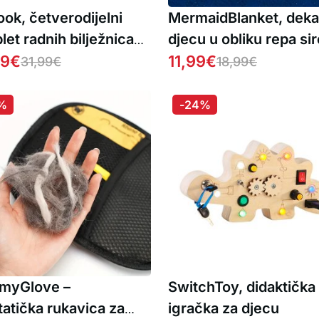
ok, četverodijelni
MermaidBlanket, deka
et radnih bilježnica
djecu u obliku repa si
sanje i crtanje s
99
€
11,99
€
31,99
€
18,99
€
bnom olovkom koja se
atski briše (1+1
%
-24%
IS )
myGlove –
SwitchToy, didaktička
tatička rukavica za
igračka za djecu