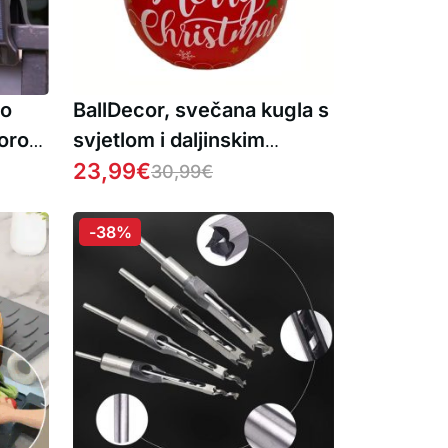
no
BallDecor, svečana kugla s
zorom
svjetlom i daljinskim
upravljačem
23,99
€
30,99
€
-38%