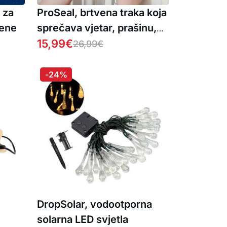
 za
ProSeal, brtvena traka koja
rene
sprečava vjetar, prašinu,
buku i insekte od ulaska u
15,99
€
26,99
€
vaš dom
-24%
DropSolar, vodootporna
solarna LED svjetla