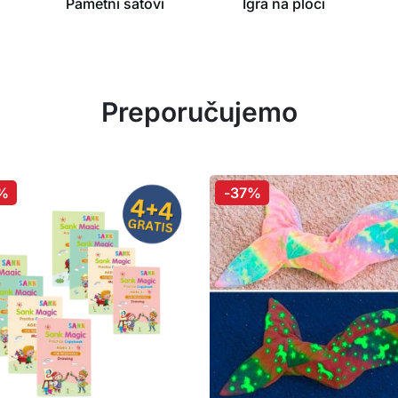
Pametni satovi
Igra na ploči
Preporučujemo
%
-37%