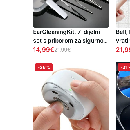
EarCleaningKit, 7-dijelni
Bell,
set s priborom za sigurno
vrati
čišćenje ušiju 1 + 1
14,99
€
dvos
21,9
21,99
€
BESPLATNO
-26%
-31