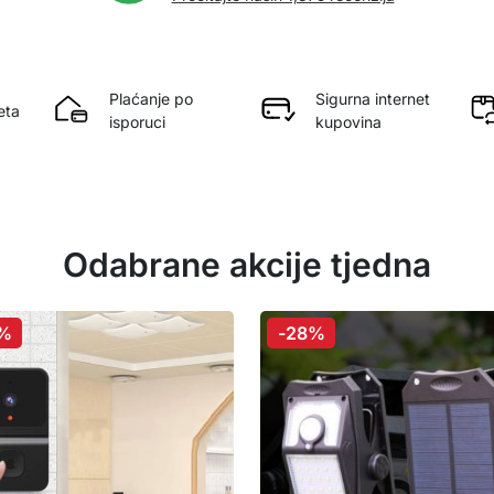
Plaćanje po
Sigurna internet
eta
isporuci
kupovina
Odabrane akcije tjedna
%
-28%