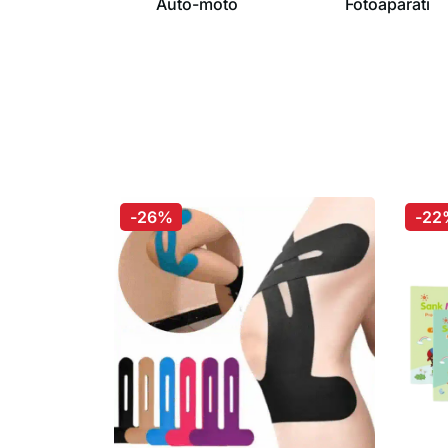
Auto-moto
Fotoaparati
-26%
-22