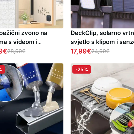
 bežični zvono na
DeckClip, solarno vrt
ma s videom i
svjetlo s klipom i sen
mjernim zvukom
9
€
pokreta
17,99
€
28,99
€
24,99
€
%
-25%