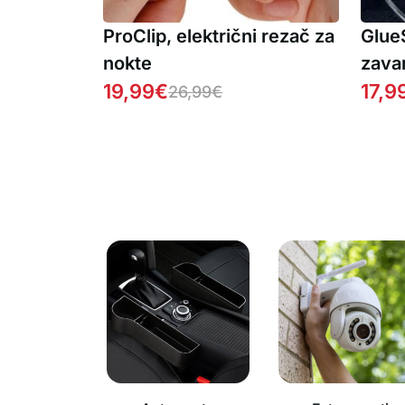
ProClip, električni rezač za
GlueS
nokte
zavar
19,99
€
popr
17,9
26,99
€