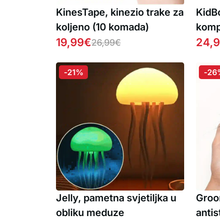
KinesTape, kinezio trake za
KidBo
koljeno (10 komada)
kompl
19,99
€
za pi
24,
26,99
€
čaro
autom
-21%
-26
GRAT
Jelly, pametna svjetiljka u
Groo
obliku meduze
antis