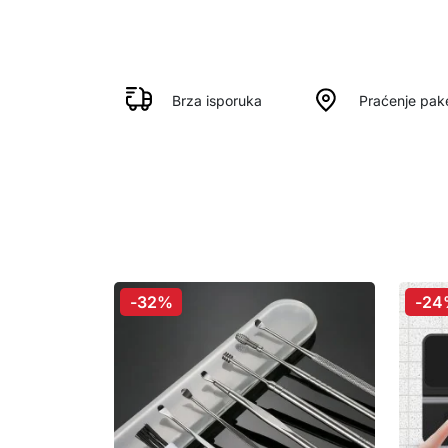
Brza isporuka
Praćenje pak
-32%
-24