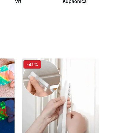
Vrt
Kupaonica
-41%