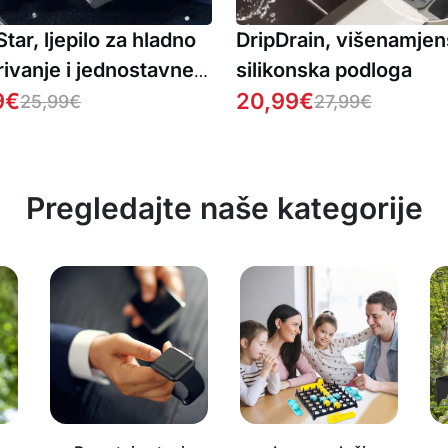
tar, ljepilo za hladno
DripDrain, višenamje
ivanje i jednostavne
silikonska podloga
avke (2 bočice)
9
€
20,99
€
25,99
€
27,99
€
Pregledajte naše kategorije