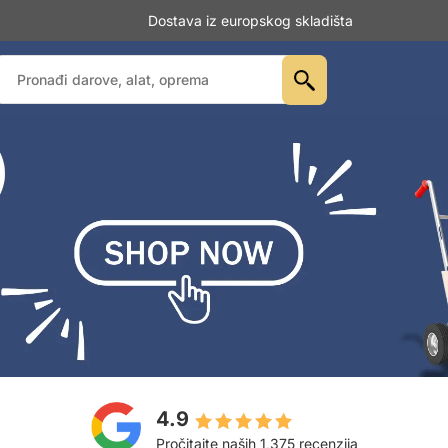
Dostava iz europskog skladišta
4.9
Pročitajte naših 1,375 recenzija