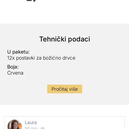
Tehnički podaci
U paketu:
12x postavki za božićno drvce
Boja:
Crvena
Pročitaj više
Laura
56 min
·