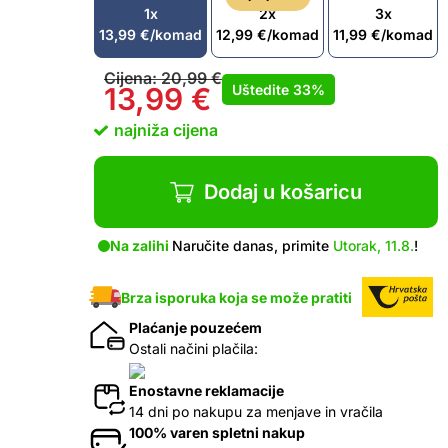
1x
2x
3x
13,99
€
/komad
12,99
€
/komad
11,99
€
/komad
Cijena:
20,99
€
Uštedite
33%
13,99
€
najniža cijena
Dodaj u košaricu
Na zalihi
Naručite danas, primite
Utorak, 11.8.
!
Brza isporuka koja se može pratiti
Plaćanje pouzećem
Ostali načini plačila:
Enostavne reklamacije
14 dni po nakupu za menjave in vračila
100% varen spletni nakup