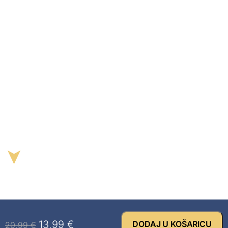
➤
13,99
€
DODAJ U KOŠARICU
20,99
€