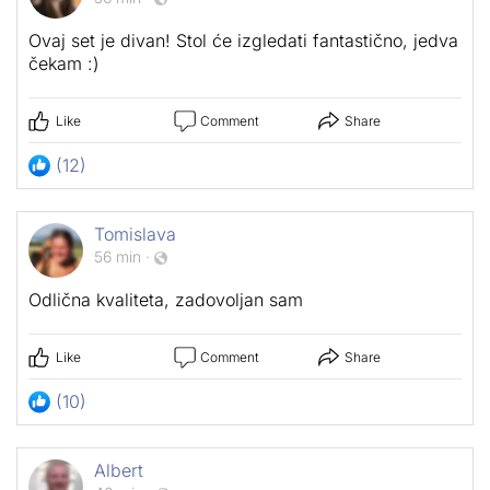
Ovaj set je divan! Stol će izgledati fantastično, jedva
čekam :)
Like
Comment
Share
(12)
Tomislava
56 min
·
Odlična kvaliteta, zadovoljan sam
Like
Comment
Share
(10)
Albert