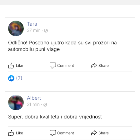
Tara
37 min
·
Odlično! Posebno ujutro kada su svi prozori na
automobilu puni vlage
Like
Comment
Share
(7)
Albert
31 min
·
Super, dobra kvaliteta i dobra vrijednost
Like
Comment
Share