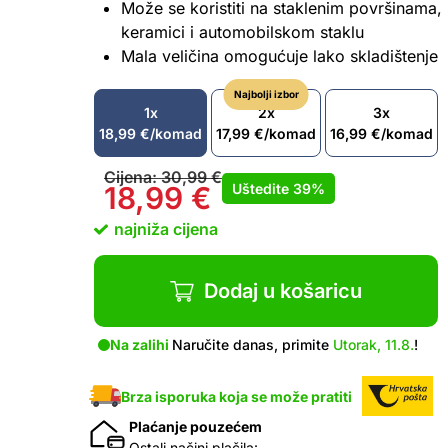
Može se koristiti na staklenim površinama,
keramici i automobilskom staklu
Mala veličina omogućuje lako skladištenje
Najbolji izbor
1x
2x
3x
18,99
€
/komad
17,99
€
/komad
16,99
€
/komad
Cijena:
30,99
€
Uštedite
39%
18,99
€
najniža cijena
Dodaj u košaricu
Na zalihi
Naručite danas, primite
Utorak, 11.8.
!
Brza isporuka koja se može pratiti
Plaćanje pouzećem
Ostali načini plačila: