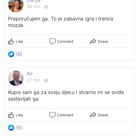
Darija
38 min
·
Preporučujem ga. To je zabavna igra i trenira
mozak.
Like
Comment
Share
(8)
Ali
27 min
·
Kupio sam ga za svoju djecu i stvarno im se sviđa
sastavljati ga.
Like
Comment
Share
(6)