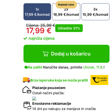
Najbolji izbor
1x
2x
3x
17,99
€
/komad
16,99
€
/komad
15,99
€
/komad
Cijena:
25,99
€
Uštedite
31%
17,99
€
najniža cijena
Dodaj u košaricu
Na zalihi
Naručite danas, primite
Utorak, 11.8.
!
Brza isporuka koja se može pratiti
Plaćanje pouzećem
Ostali načini plačila:
Enostavne reklamacije
14 dni po nakupu za menjave in vračila