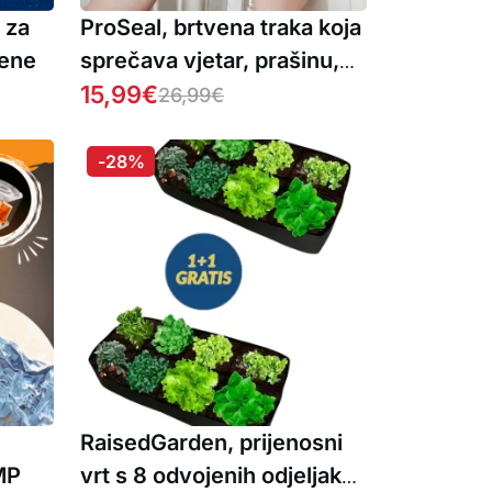
 za
ProSeal, brtvena traka koja
rene
sprečava vjetar, prašinu,
buku i insekte od ulaska u
15,99
€
26,99
€
vaš dom
-28%
RaisedGarden, prijenosni
MP
vrt s 8 odvojenih odjeljaka