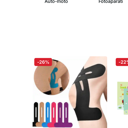
Auto-moto
Fotoaparati
-26%
-22