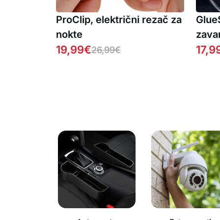
ProClip, električni rezač za
GlueS
nokte
zavar
19,99
€
popr
17,9
26,99
€