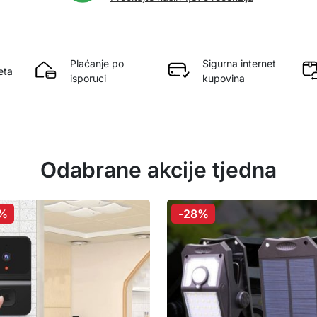
Plaćanje po
Sigurna internet
eta
isporuci
kupovina
Odabrane akcije tjedna
%
-28%