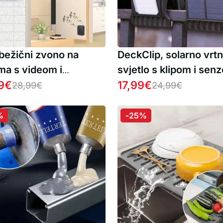
 bežični zvono na
DeckClip, solarno vrt
ma s videom i
svjetlo s klipom i sen
mjernim zvukom
9
€
pokreta
17,99
€
28,99
€
24,99
€
%
-25%