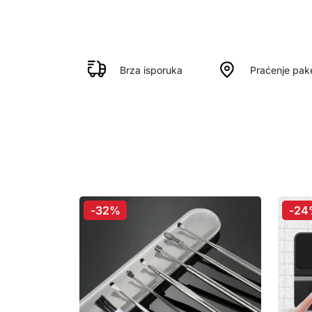
Brza isporuka
Praćenje pak
-32%
-24