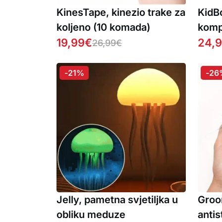
KinesTape, kinezio trake za
KidBo
koljeno (10 komada)
kompl
19,99
€
za pi
24,
26,99
€
čaro
autom
-21%
-26
GRAT
Jelly, pametna svjetiljka u
Groo
obliku meduze
antis