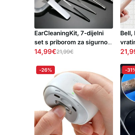
EarCleaningKit, 7-dijelni
Bell,
set s priborom za sigurno
vrati
čišćenje ušiju 1 + 1
14,99
€
dvos
21,9
21,99
€
BESPLATNO
-26%
-31