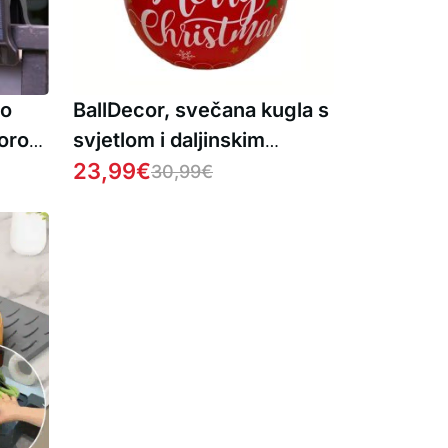
no
BallDecor, svečana kugla s
zorom
svjetlom i daljinskim
upravljačem
23,99
€
30,99
€