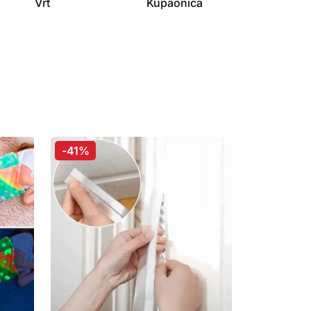
Vrt
Kupaonica
-41%