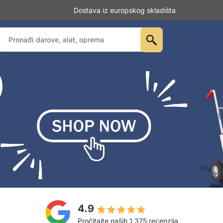
Dostava iz europskog skladišta
4.9
Pročitajte naših 1,375 recenzija