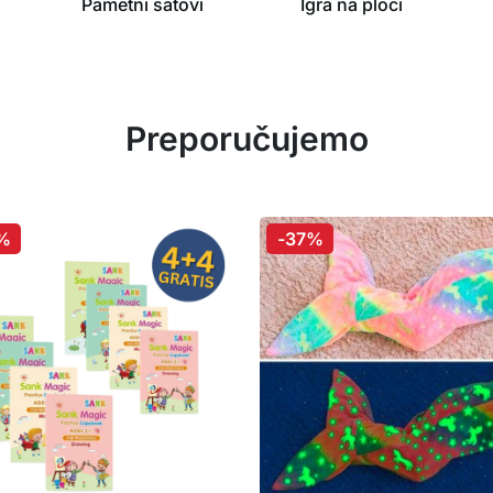
Pametni satovi
Igra na ploči
Preporučujemo
%
-37%