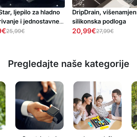
tar, ljepilo za hladno
DripDrain, višenamje
ivanje i jednostavne
silikonska podloga
avke (2 bočice)
9
€
20,99
€
25,99
€
27,99
€
Pregledajte naše kategorije