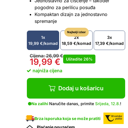
Jednostavno za čišćenje – također
pogodno za perilicu posuđa
Kompaktan dizajn za jednostavno
spremanje
Najbolji izbor
1x
2x
3x
19,99
€
/komad
18,59
€
/komad
17,39
€
/komad
Cijena:
26,99
€
Uštedite
26%
19,99
€
najniža cijena
Dodaj u košaricu
Na zalihi
Naručite danas, primite
Srijeda, 12.8.
!
Brza isporuka koja se može pratiti
Plaćanje pouzećem