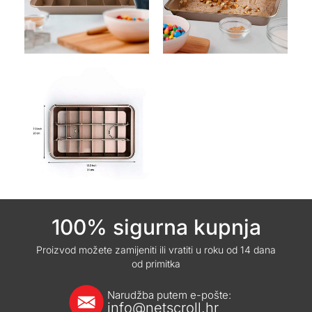
100% sigurna kupnja
Proizvod možete zamijeniti ili vratiti u roku od 14 dana
od primitka
Narudžba putem e-pošte:
info@netscroll.hr