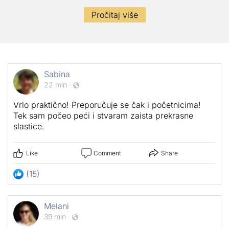
Pročitaj više
Sabina
22 min
·
Vrlo praktično! Preporučuje se čak i početnicima!
Tek sam počeo peći i stvaram zaista prekrasne
slastice.
Like
Comment
Share
(15)
Melani
39 min
·