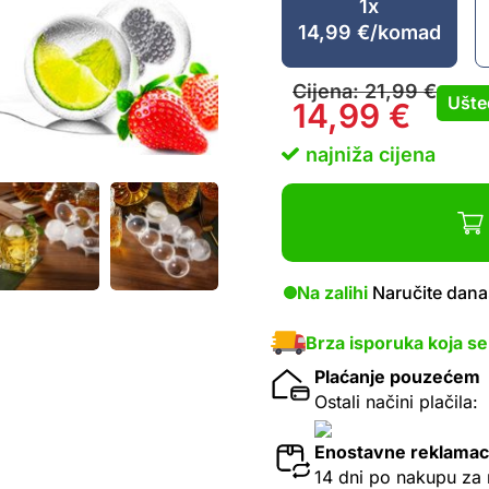
1x
14,99
€
/komad
Cijena:
21,99
€
Ušte
14,99
€
najniža cijena
Na zalihi
Naručite dana
Brza isporuka koja se
Plaćanje pouzećem
Ostali načini plačila:
Enostavne reklamac
14 dni po nakupu za 