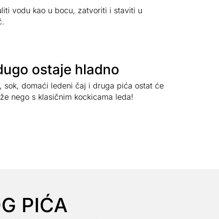
iti vodu kao u bocu, zatvoriti i staviti u
č.
dugo ostaje hladno
 sok, domaći ledeni čaj i druga pića ostat će
že nego s klasičnim kockicama leda!
G PIĆA