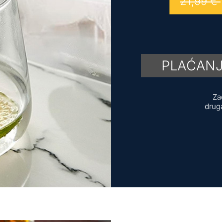
21,99
€
PLAĆANJ
Za
drug