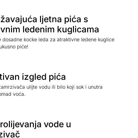
žavajuća ljetna pića s
ivnim ledenim kuglicama
e dosadne kocke leda za atraktivne ledene kuglice
 ukusno piće!
tivan izgled pića
mrzivača ulijte vodu ili bilo koji sok i unutra
komad voća.
rolijevanja vode u
zivač