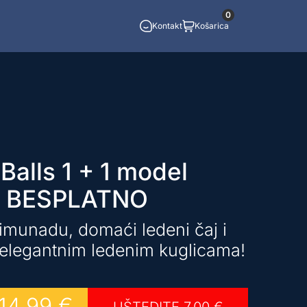
0
Kontakt
Košarica
Balls 1 + 1 model
BESPLATNO
limunadu, domaći ledeni čaj i
 elegantnim ledenim kuglicama!
14,99
€