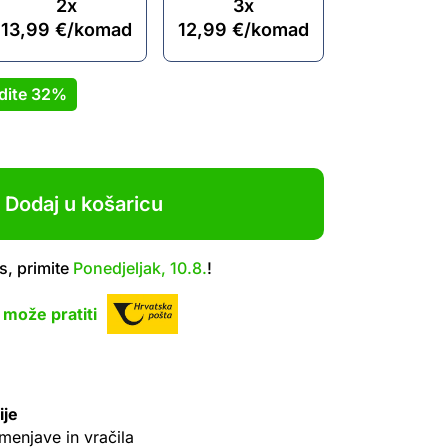
2x
3x
13,99
€
/komad
12,99
€
/komad
dite
32%
Dodaj u košaricu
s, primite
Ponedjeljak, 10.8.
!
 može pratiti
ije
menjave in vračila