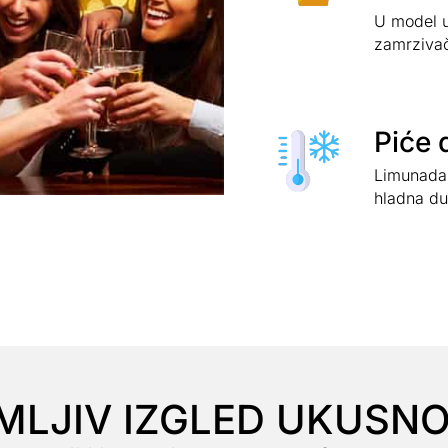
U model ul
zamrziva
Piće 
Limunada,
hladna du
MLJIV IZGLED UKUSNO