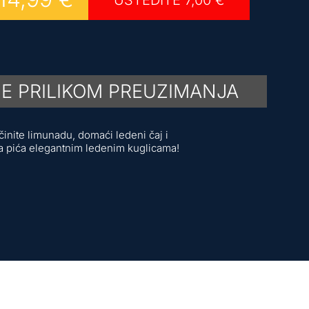
UŠTEDITE
7,00
€
E PRILIKOM PREUZIMANJA
činite limunadu, domaći ledeni čaj i
a pića elegantnim ledenim kuglicama!