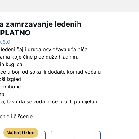
za zamrzavanje ledenih
ESPLATNO
9/5.0
ledeni čaj i druga osvježavajuća pića
cama koje čine piće duže hladnim.
ih kuglica
ice u boji od soka ili dodajte komad voća u
ši izgled
e bombone
no
a, tako da se voda neće proliti po cijelom
nje i čišćenje
Najbolji izbor