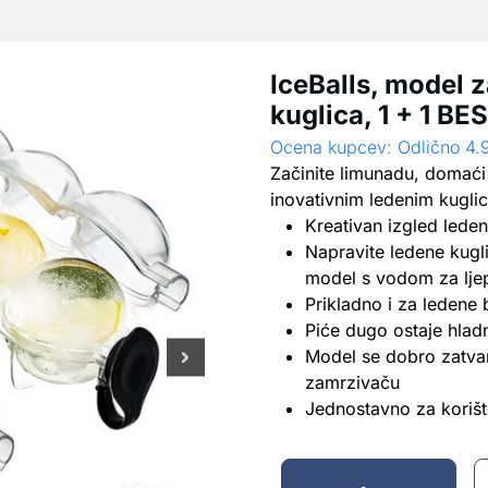
IceBalls, model 
kuglica, 1 + 1 B
Ocena kupcev: Odlično 4.
Začinite limunadu, domaći 
inovativnim ledenim kugli
Kreativan izgled leden
Napravite ledene kugl
model s vodom za ljep
Prikladno i za leden
Piće dugo ostaje hlad
Model se dobro zatvar
zamrzivaču
Jednostavno za korište