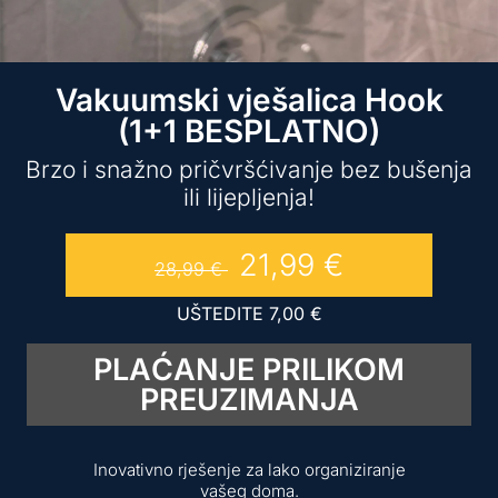
Vakuumski vješalica Hook
(1+1 BESPLATNO)
Brzo i snažno pričvršćivanje bez bušenja
ili lijepljenja!
21,99
€
28,99
€
UŠTEDITE
7,00
€
PLAĆANJE PRILIKOM
PREUZIMANJA
Inovativno rješenje za lako organiziranje
vašeg doma.