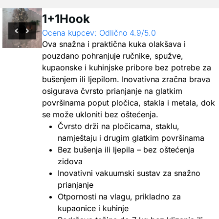
1+1Hook
Ocena kupcev: Odlično 4.9/5.0
Ova snažna i praktična kuka olakšava i
pouzdano pohranjuje ručnike, spužve,
kupaonske i kuhinjske pribore bez potrebe za
bušenjem ili ljepilom. Inovativna zračna brava
osigurava čvrsto prianjanje na glatkim
površinama poput pločica, stakla i metala, dok
se može ukloniti bez oštećenja.
Čvrsto drži na pločicama, staklu,
namještaju i drugim glatkim površinama
Bez bušenja ili ljepila – bez oštećenja
zidova
Inovativni vakuumski sustav za snažno
prianjanje
Otpornosti na vlagu, prikladno za
kupaonice i kuhinje