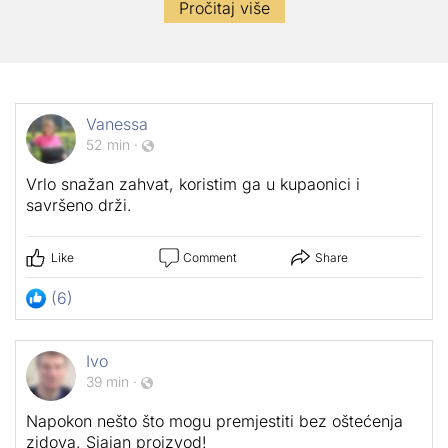
Vanessa
52 min
·
Vrlo snažan zahvat, koristim ga u kupaonici i
savršeno drži.
Like
Comment
Share
(6)
Ivo
39 min
·
Napokon nešto što mogu premjestiti bez oštećenja
zidova. Sjajan proizvod!