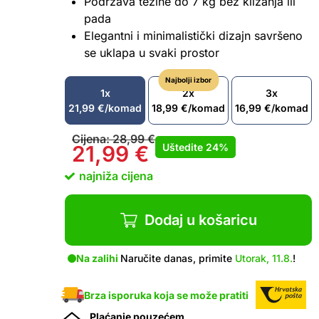
Podržava težine do 7 kg bez klizanja ili
pada
Elegantni i minimalistički dizajn savršeno
se uklapa u svaki prostor
Najbolji izbor
1x
2x
3x
21,99
€
/komad
18,99
€
/komad
16,99
€
/komad
Cijena:
28,99
€
Uštedite
24%
21,99
€
najniža cijena
Dodaj u košaricu
Na zalihi
Naručite danas, primite
Utorak, 11.8.
!
Brza isporuka koja se može pratiti
Plaćanje pouzećem