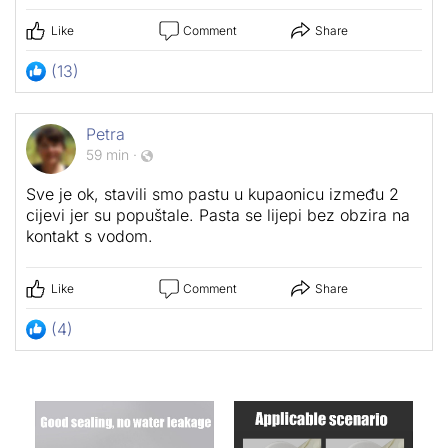
Like
Comment
Share
(13)
Petra
59 min
·
Sve je ok, stavili smo pastu u kupaonicu između 2
cijevi jer su popuštale. Pasta se lijepi bez obzira na
kontakt s vodom.
Like
Comment
Share
(4)