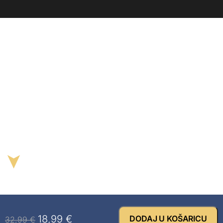
➤
18,99
€
DODAJ U KOŠARICU
32,99
€