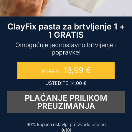
ClayFix pasta za brtvljenje 1 +
1 GRATIS
Omogućuje jednostavno brtvljenje i
popravke!
18,99
€
32,99
€
UŠTEDITE
14,00
€
PLAĆANJE PRILIKOM
PREUZIMANJA
99% kupaca ostavlja proizvodu ocjenu
9/10!