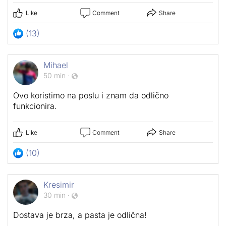
Like
Comment
Share
(13)
Mihael
50 min
·
Ovo koristimo na poslu i znam da odlično
funkcionira.
Like
Comment
Share
(10)
Kresimir
30 min
·
Dostava je brza, a pasta je odlična!