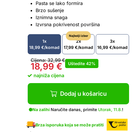
Pasta se lako formira
Brzo sušenje
Iznimna snaga
Izvrsna pokrivenost površina
Najbolji izbor
1x
2x
3x
18,99
€
/komad
17,99
€
/komad
16,99
€
/komad
Cijena:
32,99
€
Uštedite
42%
18,99
€
najniža cijena
Dodaj u košaricu
Na zalihi
Naručite danas, primite
Utorak, 11.8.
!
Brza isporuka koja se može pratiti