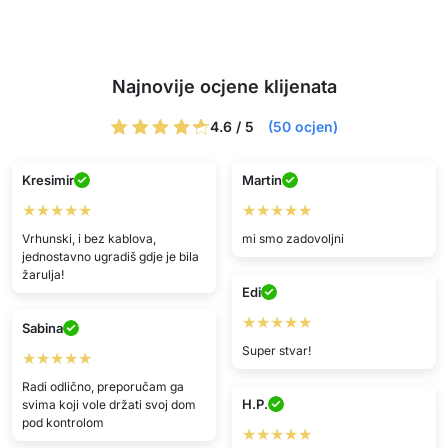
Najnovije ocjene klijenata
4.6 / 5
(50 ocjen)
Kresimir
Martin
★★★★★
★★★★★
Vrhunski, i bez kablova,
mi smo zadovoljni
jednostavno ugradiš gdje je bila
žarulja!
Edi
★★★★★
Sabina
Super stvar!
★★★★★
Radi odlično, preporučam ga
H.P.
svima koji vole držati svoj dom
pod kontrolom
★★★★★