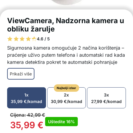
ViewCamera, Nadzorna kamera u
obliku žarulje
4.6 / 5
Sigurnosna kamera omogućuje 2 načina korištenja –
praćenje uživo putem telefona i automatski rad kada
kamera detektira pokret te automatski pohranjuje
snimku i šalje upozorenje!
Prikaži više
Žarulja i nadzorna kamera u jednom
Sigurnosna kamera na žarulji ima standardni
Najbolji izbor
navoj
1x
2x
3x
Jednostavno se montira na navoj stropnog
35,99
€
/komad
30,99
€
/komad
27,99
€
/komad
priključka, na stolnu lampu itd.
Kamerom se može upravljati putem aplikacije na
Cijena:
42,99
€
telefonu
Uštedite
16%
35,99
€
Pogledajte sobu uživo i pomaknite kameru na