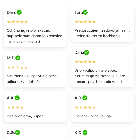
Dario
Tara
★★★★★
★★★★★
Odlično je, vrlo praktično,
Preporučujem, zadovoljan sam.
napravio sam domaće kobasice
Jednostavno za korištenje
i bile su vrhunske :)
Daria
M.D.
★★★★★
★★★★★
Vrlo kvalitetan proizvod.
Savršena usluga! Stiglo brzo i
Koristim ga za razna jela, npr.
odlične kvalitete ^^
mesne, povrtne nadjeve itd.
A.K.
A.O.
★★★★
★★★★★
Bez problema, super.
Odlična i brza usluga
C.G.
K.C.