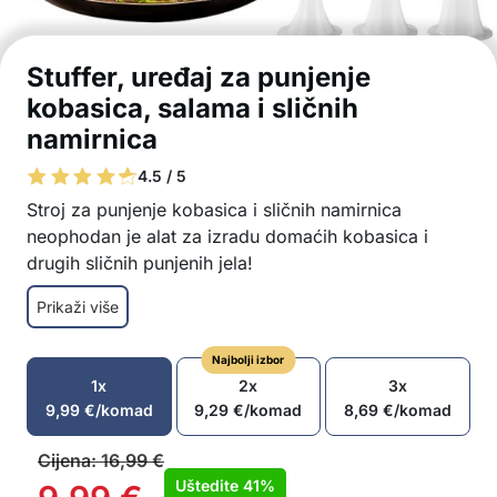
Stuffer, uređaj za punjenje
kobasica, salama i sličnih
namirnica
4.5 / 5
Stroj za punjenje kobasica i sličnih namirnica
neophodan je alat za izradu domaćih kobasica i
drugih sličnih punjenih jela!
Ručni dizajn omogućuje precizno kontroliranje
Prikaži više
punjenja
Izrađen od nehrđajućeg čelika za dugotrajnu
Najbolji izbor
upotrebu
1x
2x
3x
3 različite mlaznice za različite debljine
9,99
€
/komad
9,29
€
/komad
8,69
€
/komad
Jednostavno rastavljanje za temeljito čišćenje
Pogodno za punjenje mesa, može se koristiti i
Cijena:
16,99
€
za druge nadjeve
Uštedite
41%