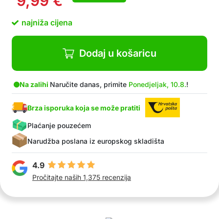
9,99
€
Ergonomska ručka za udobno i sigurno
korištenje
najniža cijena
Za kućne korisnike i profesionalce
Bezopasni materijali, bez BPA
U paketu: 1x ručka za guranje, 3x mlaznica za
Dodaj u košaricu
punjenje (različite debljine), 1x cijev
Na zalihi
Naručite danas, primite
Ponedjeljak, 10.8.
!
Brza isporuka koja se može pratiti
Plaćanje pouzećem
Narudžba poslana iz europskog skladišta
4.9
Pročitajte naših 1,375 recenzija