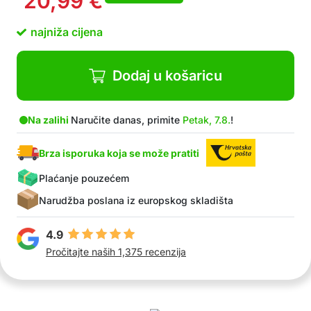
20,99
€
zalijepite ih zajedno
Mogućnost ponovne uporabee
najniža cijena
Bez bušenja i oštećenja zidova ili namještaja
Uštedite prostor na stolu, u uredu, kuhinji,
dnevnoj sobi ili na podu
Dodaj u košaricu
Pakiranje sadrži: 4x samoljepljivi držač
Na zalihi
Naručite danas, primite
Petak, 7.8.
!
Brza isporuka koja se može pratiti
Plaćanje pouzećem
Narudžba poslana iz europskog skladišta
4.9
Pročitajte naših 1,375 recenzija