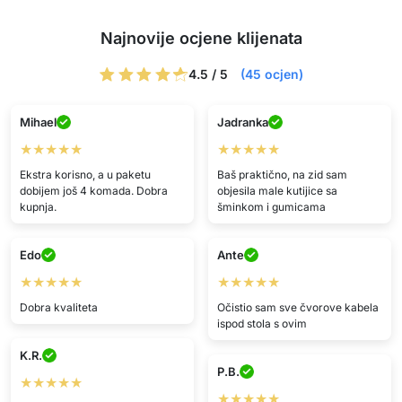
Najnovije ocjene klijenata
4.5 / 5
(45 ocjen)
Mihael
Jadranka
★★★★★
★★★★★
Ekstra korisno, a u paketu
Baš praktično, na zid sam
dobijem još 4 komada. Dobra
objesila male kutijice sa
kupnja.
šminkom i gumicama
Edo
Ante
★★★★★
★★★★★
Dobra kvaliteta
Očistio sam sve čvorove kabela
ispod stola s ovim
K.R.
P.B.
★★★★★
★★★★★