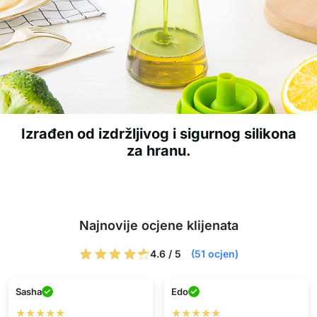
Izrađen od izdržljivog i sigurnog silikona
za hranu.
Najnovije ocjene klijenata
4.6 / 5
(51 ocjen)
Sasha
Edo
★★★★★
★★★★★