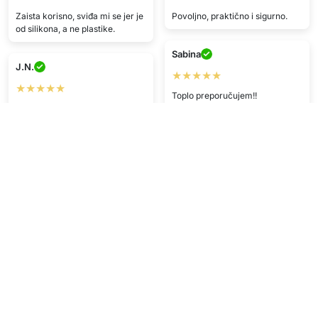
Zaista korisno, sviđa mi se jer je
Povoljno, praktično i sigurno.
od silikona, a ne plastike.
Sabina
J.N.
★★★★★
★★★★★
Toplo preporučujem!!
Baš sretan/na, dostava brza.
C.B.
H.G.
★★★★
★★★★★
Savršena usluga! Stiglo brzo i
Dobra cijena, brza dostava,
odlične kvalitete ^^
proizvod top.
O.N.
B.C.
★★★★
★★★★
Brza dostava wow :))
Super šok cijena! Bolje nego u
fizičkim trgovinama.