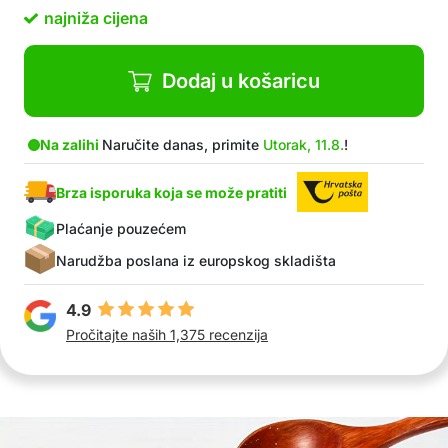
najniža cijena
Dodaj u košaricu
Na zalihi
Naručite danas, primite
Utorak, 11.8.
!
Brza isporuka koja se može pratiti
Plaćanje pouzećem
Narudžba poslana iz europskog skladišta
4.9
Pročitajte naših 1,375 recenzija