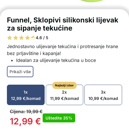
Funnel, Sklopivi silikonski lijevak
za sipanje tekućine
4.6 / 5
Jednostavno ulijevanje tekućina i protresanje hrane
bez prljavštine i kapanja!
Idealan za ulijevanje tekućina u boce
Protresanje hrane iz vrećica u uske staklenke
Prikaži više
Sklopivi dizajn za jednostavno pohranjivanje
Izrađen od visokokvalitetnog silikona
Najbolji izbor
Jednostavno čišćenje pod tekućom vodom ili u
1x
2x
3x
perilici posuđa
12,99
€
/komad
11,99
€
/komad
10,99
€
/komad
Siguran za upotrebu na visokim temperaturama
U pakiranju: 1x sklopivi silikonski lijevak
Cijena:
19,99
€
Uštedite
35%
12,99
€