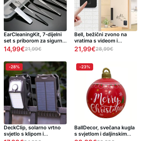
EarCleaningKit, 7-dijelni
Bell, bežični zvono na
set s priborom za sigurno
vratima s videom i
čišćenje ušiju 1 + 1
dvosmjernim zvukom
14,99
€
21,99
€
21,99
€
28,99
€
BESPLATNO
-28%
-23%
DeckClip, solarno vrtno
BallDecor, svečana kugla
svjetlo s klipom i
s svjetlom i daljinskim
senzorom pokreta
upravljačem