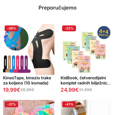
Preporučujemo
-26%
-22%
KinesTape, kinezio trake
KidBook, četverodijelni
za koljeno (10 komada)
komplet radnih bilježnica
za pisanje i crtanje s
19,99
€
24,99
€
26,99
€
31,99
€
čarobnom olovkom koja
se automatski briše (1+1
GRATIS )
-37%
-41%