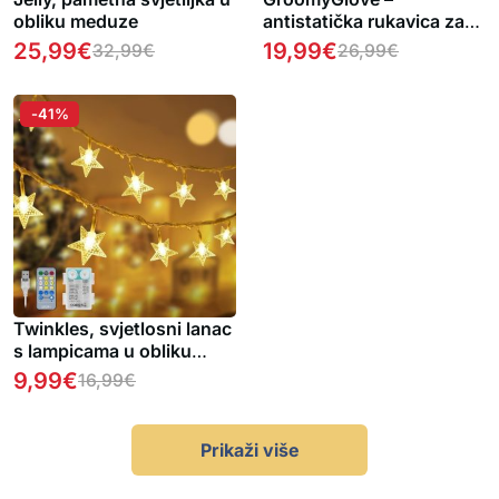
obliku meduze
antistatička rukavica za
uklanjanje dlaka kućnih
25,99
€
19,99
€
32,99
€
26,99
€
ljubimaca
-41%
Twinkles, svjetlosni lanac
s lampicama u obliku
zvijezda (6 m)
9,99
€
16,99
€
Prikaži više