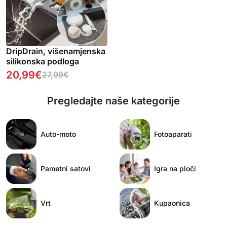
DripDrain, višenamjenska
silikonska podloga
20,99
€
27,99
€
Pregledajte naše kategorije
Auto-moto
Fotoaparati
Pametni satovi
Igra na ploči
Vrt
Kupaonica