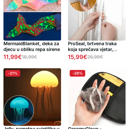
MermaidBlanket, deka za
ProSeal, brtvena traka
djecu u obliku repa sirene
koja sprečava vjetar,
prašinu, buku i insekte od
11,99
€
15,99
€
18,99
€
26,99
€
ulaska u vaš dom
-21%
-26%
Jelly, pametna svjetiljka u
GroomyGlove –